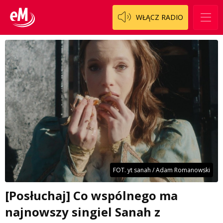
WŁĄCZ RADIO
FOT. yt sanah / Adam Romanowski
[Posłuchaj] Co wspólnego ma
najnowszy singiel Sanah z