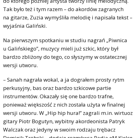
do którego później artysta tworzy linię melodyczną.
Tak było też i tym razem – do akordów zagranych
na gitarze, Zuzia wymyśliła melodię i napisała tekst –
wyjaśnia Galiński.
Na pierwszym spotkaniu w studiu nagrań „Piwnica
u Galińskiego”, muzycy mieli już szkic, który był
bardzo zbliżony do tego, co słyszymy w ostatecznej
wersji utworu.
– Sanah nagrała wokal, a ja dograłem prosty rytm
perkusyjny, bas oraz bardzo szkicowe partie
instrumentów. Okazały się one bardzo trafne,
ponieważ większość z nich została użyta w finalnej
wersji utworu. W „Hip hip hura!” zagrali m.in. wirtuoz
gitary Piotr Bogutyn, wybitny akordeonista Patryk
Walczak oraz jedyny w swoim rodzaju trębacz
Dominik Trębski – dodaje rozmówca Radia eM Kielce.