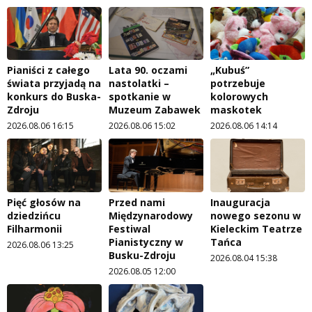
Pianiści z całego
Lata 90. oczami
„Kubuś”
świata przyjadą na
nastolatki –
potrzebuje
konkurs do Buska-
spotkanie w
kolorowych
Zdroju
Muzeum Zabawek
maskotek
2026.08.06 16:15
2026.08.06 15:02
2026.08.06 14:14
Pięć głosów na
Przed nami
Inauguracja
dziedzińcu
Międzynarodowy
nowego sezonu w
Filharmonii
Festiwal
Kieleckim Teatrze
Pianistyczny w
Tańca
2026.08.06 13:25
Busku-Zdroju
2026.08.04 15:38
2026.08.05 12:00