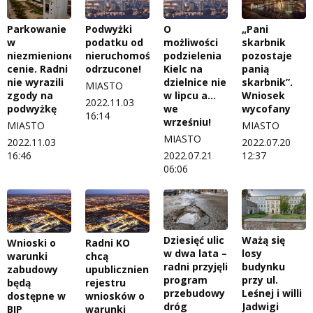
Parkowanie
Podwyżki
O
„Pani
w
podatku od
możliwości
skarbnik
niezmienionej
nieruchomości
podzielenia
pozostaje
cenie. Radni
odrzucone!
Kielc na
panią
nie wyrazili
dzielnice nie
skarbnik”.
MIASTO
zgody na
w lipcu a…
Wniosek
2022.11.03
podwyżkę
we
wycofany
16:14
wrześniu!
MIASTO
MIASTO
MIASTO
2022.11.03
2022.07.20
16:46
2022.07.21
12:37
06:06
Ważą się
Dziesięć ulic
Wnioski o
Radni KO
losy
w dwa lata –
warunki
chcą
budynku
radni przyjęli
zabudowy
upublicznienia
przy ul.
program
będą
rejestru
Leśnej i willi
przebudowy
dostępne w
wniosków o
Jadwigi
dróg
BIP
warunki