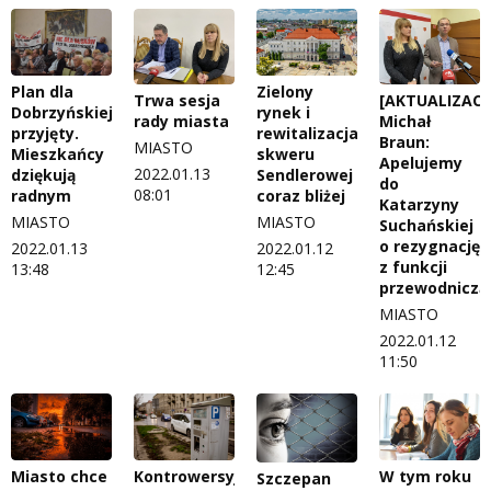
Plan dla
Zielony
Trwa sesja
[AKTUALIZACJ
Dobrzyńskiej
rynek i
rady miasta
Michał
przyjęty.
rewitalizacja
Braun:
MIASTO
Mieszkańcy
skweru
Apelujemy
2022.01.13
dziękują
Sendlerowej
do
08:01
radnym
coraz bliżej
Katarzyny
MIASTO
MIASTO
Suchańskiej
o rezygnację
2022.01.13
2022.01.12
z funkcji
13:48
12:45
przewodniczą
MIASTO
2022.01.12
11:50
Miasto chce
Kontrowersyjna
W tym roku
Szczepan