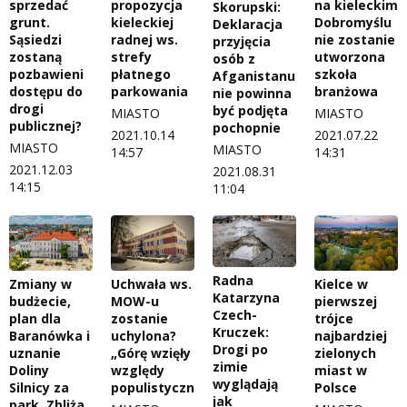
sprzedać
propozycja
na kieleckim
Skorupski:
grunt.
kieleckiej
Dobromyślu
Deklaracja
Sąsiedzi
radnej ws.
nie zostanie
przyjęcia
zostaną
strefy
utworzona
osób z
pozbawieni
płatnego
szkoła
Afganistanu
dostępu do
parkowania
branżowa
nie powinna
drogi
być podjęta
MIASTO
MIASTO
publicznej?
pochopnie
2021.10.14
2021.07.22
MIASTO
MIASTO
14:57
14:31
2021.12.03
2021.08.31
14:15
11:04
Radna
Zmiany w
Uchwała ws.
Kielce w
Katarzyna
budżecie,
MOW-u
pierwszej
Czech-
plan dla
zostanie
trójce
Kruczek:
Baranówka i
uchylona?
najbardziej
Drogi po
uznanie
„Górę wzięły
zielonych
zimie
Doliny
względy
miast w
wyglądają
Silnicy za
populistyczne”
Polsce
jak
park. Zbliża