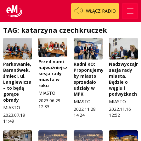
WŁĄCZ RADIO
TAG: katarzyna czechkruczek
Przed nami
Parkowanie,
Radni KO:
Nadzwyczajn
najważniejsza
Baranówek,
Proponujemy,
sesja rady
sesja rady
śmieci, ul.
by miasto
miasta.
miasta w
Langiewicza
sprzedało
Będzie o
roku
– to będą
udziały w
węglu i
MIASTO
gorące
MPK
podwyżkach
obrady
2023.06.29
MIASTO
MIASTO
12:33
MIASTO
2022.11.28
2022.11.16
2023.07.19
14:24
12:52
11:49