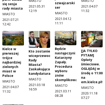
MIASTO
MIASTO
szwajcarski
się sesja
2021.05.31
2021.04.07
ser
rady miasta
12:19
11:32
MIASTO
MIASTO
2021.04.12
2021.07.21
11:11
12:42
Będzie
Kielce w
[JA TYLKO
Kto zostanie
następczyni
pierwszej
PYTAM]
wiceprzewodniczącym
Katarzyny
trójce
Opłaty
Rady
Zapały.
najbardziej
śmieciowe.
Miasta?
Procedura
zielonych
OGLĄDAJ w
Zaskakująca
wyboru
miast w
środę o 11:00
kandydatura
znów
Polsce
na
MIASTO
skomplikowana?
MIASTO
em.kielce.pl!
2021.03.18
MIASTO
2021.04.07
MIASTO
16:59
2021.03.11
11:32
2020.11.18
08:28
07:27