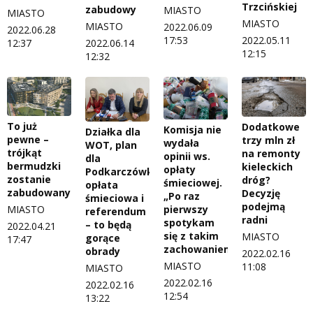
Trzcińskiej
zabudowy
MIASTO
MIASTO
MIASTO
MIASTO
2022.06.09
2022.06.28
2022.05.11
17:53
12:37
2022.06.14
12:15
12:32
To już
Dodatkowe
Komisja nie
Działka dla
pewne –
trzy mln zł
wydała
WOT, plan
trójkąt
na remonty
opinii ws.
dla
bermudzki
kieleckich
opłaty
Podkarczówki,
zostanie
dróg?
śmieciowej.
opłata
zabudowany
Decyzję
„Po raz
śmieciowa i
podejmą
MIASTO
pierwszy
referendum
radni
spotykam
– to będą
2022.04.21
się z takim
MIASTO
gorące
17:47
zachowaniem”
obrady
2022.02.16
MIASTO
11:08
MIASTO
2022.02.16
2022.02.16
12:54
13:22