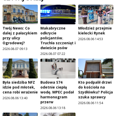
Twój News: Co
Makabryczne
Młodzież przejmie
dalej z pałacykiem
odkrycie
kielecki Rynek
przy ulicy
policjantów.
2026.08.06 14:53
Ogrodowej?
Truchła szczeniąt i
dwieście psów
2026.08.07 09:13
2026.08.07 07:22
Była siedziba NFZ
Budowa S74
Kto podpalił drzwi
idzie pod młotek,
odetnie ciepłą
do kościoła na
cena robi wrażenie
wodę. MPEC podał
Szydłówku? Policja
harmonogram
szuka sprawcy
2026.08.06 13:40
przerw
2026.08.06 11:54
2026.08.06 13:18