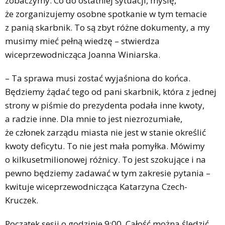
zobaczymy. Co do ostatniej sytuacji, myślę,
że zorganizujemy osobne spotkanie w tym temacie
z panią skarbnik. To są zbyt różne dokumenty, a my
musimy mieć pełną wiedzę – stwierdza
wiceprzewodnicząca Joanna Winiarska.
– Ta sprawa musi zostać wyjaśniona do końca.
Będziemy żądać tego od pani skarbnik, która z jednej
strony w piśmie do prezydenta podała inne kwoty,
a radzie inne. Dla mnie to jest niezrozumiałe,
że członek zarządu miasta nie jest w stanie określić
kwoty deficytu. To nie jest mała pomyłka. Mówimy
o kilkusetmilionowej różnicy. To jest szokujące i na
pewno będziemy zadawać w tym zakresie pytania –
kwituje wiceprzewodnicząca Katarzyna Czech-
Kruczek.
Początek sesji o godzinie 9:00. Całość można śledzić