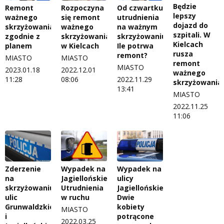
Będzie
Remont
Rozpoczyna
Od czwartku
lepszy
ważnego
się remont
utrudnienia
dojazd do
skrzyżowania
ważnego
na ważnym
szpitali. W
zgodnie z
skrzyżowania
skrzyżowaniu.
Kielcach
planem
w Kielcach
Ile potrwa
rusza
remont?
MIASTO
MIASTO
remont
MIASTO
2023.01.18
2022.12.01
ważnego
11:28
08:06
2022.11.29
skrzyżowania
13:41
MIASTO
2022.11.25
11:06
Zderzenie
Wypadek na
Wypadek na
na
ulicy
Jagiellońskiej.
skrzyżowaniu
Jagiellońskiej.
Utrudnienia
ulic
Dwie
w ruchu
Grunwaldzkiej
kobiety
MIASTO
i
potrącone
2022.03.25