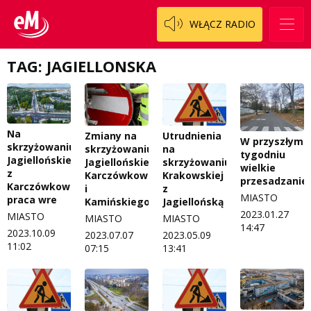
Zespół
OdNowa
WŁĄCZ RADIO
Logo do pobrania
Pacjent, którego nie zapomnę
TAG: JAGIELLONSKA
Regulamin konkursów
Pasjonaci
Regulamin przesyłania materiałów
Piąta strona świata
Regulamin sklepu internetowego
Prawdę mówiąc
Na
Zmiany na
Utrudnienia
W przyszłym
skrzyżowaniu
skrzyżowaniu
na
tygodniu
Regulamin darowizn
Słowo Dnia
Jagiellońskiej
Jagiellońskiej,
skrzyżowaniu
wielkie
z
Karczówkowskiej
Krakowskiej
przesadzanie!
Karczówkowską
Regulamin konkursu Zwierzak naszej klasy
Tak wierzę
i
z
MIASTO
praca wre
Kamińskiego
Jagiellońską
Polityka prywatności
Weekend z blondynką
2023.01.27
MIASTO
MIASTO
MIASTO
14:47
2023.10.09
2023.07.07
2023.05.09
W starych Kielcach
11:02
07:15
13:41
ZNAJDZIESZ NAS TAKŻE NA
Wszystko w temacie