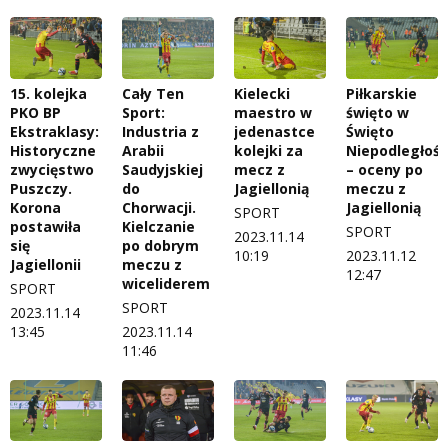
15. kolejka
Cały Ten
Kielecki
Piłkarskie
PKO BP
Sport:
maestro w
święto w
Ekstraklasy:
Industria z
jedenastce
Święto
Historyczne
Arabii
kolejki za
Niepodległośc
zwycięstwo
Saudyjskiej
mecz z
– oceny po
Puszczy.
do
Jagiellonią
meczu z
Korona
Chorwacji.
Jagiellonią
SPORT
postawiła
Kielczanie
SPORT
2023.11.14
się
po dobrym
10:19
2023.11.12
Jagiellonii
meczu z
12:47
wiceliderem
SPORT
SPORT
2023.11.14
13:45
2023.11.14
11:46