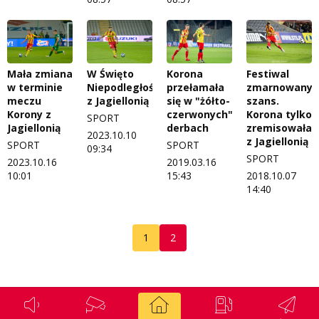
Mała zmiana
W Święto
Korona
Festiwal
w terminie
Niepodległości
przełamała
zmarnowanyc
meczu
z Jagiellonią
się w "żółto-
szans.
Korony z
czerwonych"
Korona tylko
SPORT
Jagiellonią
derbach
zremisowała
2023.10.10
z Jagiellonią
SPORT
SPORT
09:34
SPORT
2023.10.16
2019.03.16
10:01
15:43
2018.10.07
14:40
1
2