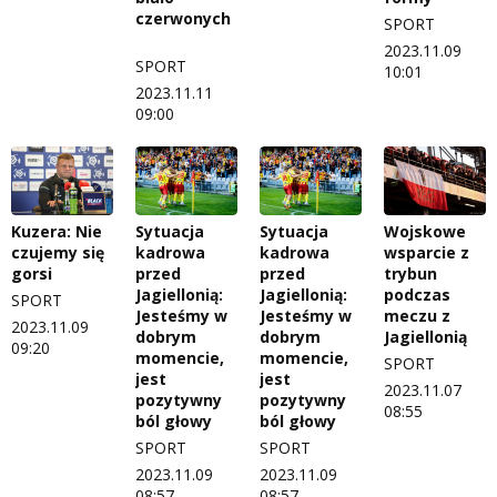
czerwonych
SPORT
2023.11.09
SPORT
10:01
2023.11.11
09:00
Kuzera: Nie
Sytuacja
Sytuacja
Wojskowe
czujemy się
kadrowa
kadrowa
wsparcie z
gorsi
przed
przed
trybun
Jagiellonią:
Jagiellonią:
podczas
SPORT
Jesteśmy w
Jesteśmy w
meczu z
2023.11.09
dobrym
dobrym
Jagiellonią
09:20
momencie,
momencie,
SPORT
jest
jest
2023.11.07
pozytywny
pozytywny
08:55
ból głowy
ból głowy
SPORT
SPORT
2023.11.09
2023.11.09
08:57
08:57