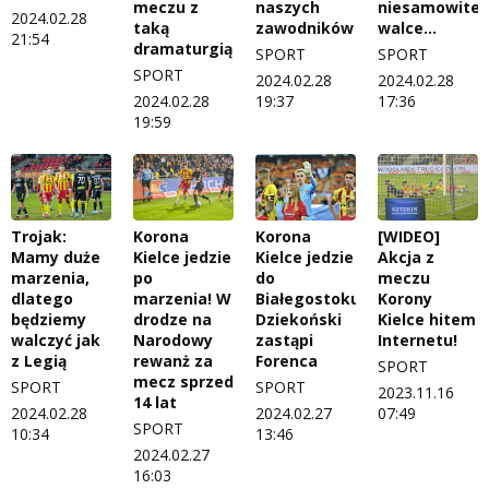
meczu z
naszych
niesamowitej
2024.02.28
taką
zawodników
walce...
21:54
dramaturgią
SPORT
SPORT
SPORT
2024.02.28
2024.02.28
2024.02.28
19:37
17:36
19:59
Trojak:
Korona
Korona
[WIDEO]
Mamy duże
Kielce jedzie
Kielce jedzie
Akcja z
marzenia,
po
do
meczu
dlatego
marzenia! W
Białegostoku.
Korony
będziemy
drodze na
Dziekoński
Kielce hitem
walczyć jak
Narodowy
zastąpi
Internetu!
z Legią
rewanż za
Forenca
SPORT
mecz sprzed
SPORT
SPORT
2023.11.16
14 lat
2024.02.28
2024.02.27
07:49
SPORT
10:34
13:46
2024.02.27
16:03