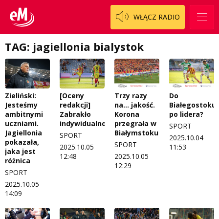
WŁĄCZ RADIO
TAG: jagiellonia bialystok
Zieliński:
[Oceny
Trzy razy
Do
Jesteśmy
redakcji]
na… jakość.
Białegostoku
ambitnymi
Zabrakło
Korona
po lidera?
uczniami.
indywidualności
przegrała w
SPORT
Jagiellonia
Białymstoku
SPORT
2025.10.04
pokazała,
SPORT
2025.10.05
11:53
jaka jest
12:48
2025.10.05
różnica
12:29
SPORT
2025.10.05
14:09