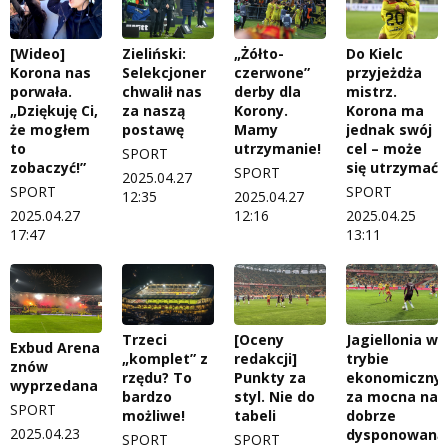
[Wideo]
Zieliński:
„Żółto-
Do Kielc
Korona nas
Selekcjoner
czerwone”
przyjeżdża
porwała.
chwalił nas
derby dla
mistrz.
„Dziękuję Ci,
za naszą
Korony.
Korona ma
że mogłem
postawę
Mamy
jednak swój
to
utrzymanie!
cel – może
SPORT
zobaczyć!”
się utrzymać
SPORT
2025.04.27
SPORT
SPORT
12:35
2025.04.27
2025.04.27
12:16
2025.04.25
17:47
13:11
Trzeci
[Oceny
Jagiellonia w
Exbud Arena
„komplet” z
redakcji]
trybie
znów
rzędu? To
Punkty za
ekonomiczny
wyprzedana
bardzo
styl. Nie do
za mocna na
SPORT
możliwe!
tabeli
dobrze
2025.04.23
dysponowaną
SPORT
SPORT