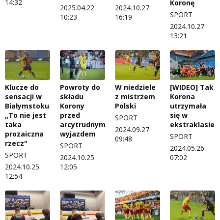
14:32
Koronę
2025.04.22
2024.10.27
SPORT
10:23
16:19
2024.10.27
13:21
Klucze do
Powroty do
W niedziele
[WIDEO] Tak
sensacji w
składu
z mistrzem
Korona
Białymstoku.
Korony
Polski
utrzymała
„To nie jest
przed
się w
SPORT
taka
arcytrudnym
ekstraklasie!
2024.09.27
prozaiczna
wyjazdem
SPORT
09:48
rzecz"
SPORT
2024.05.26
SPORT
2024.10.25
07:02
2024.10.25
12:05
12:54