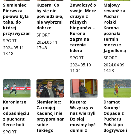
Siemieniec:
Kuzera: Co
Zawalczyć o
Majowy
Pierwsza
by się nie
swoje. Mecz
rewanż za
połowa była
powiedziało,
drużyn z
Puchar
taka, do
nie wybrzmi
różnych
Polski.
której
dobrze
biegunów –
Korona
przyzwyczailiśmy
Korona
poznała
SPORT
zagra na
termin
SPORT
2024.05.11
terenie
meczu z
2024.05.11
17:48
lidera
Jagiellonią
18:18
SPORT
SPORT
2024.05.10
2024.04.09
11:04
14:53
Koroniarze
Siemieniec:
Kuzera:
Dramat
po
Za mojej
Wszyscy w
Korony!
odpadnięciu
kadencji nie
nas wierzyli.
Odpada z
z pucharu:
przypominam
Dzisiaj
Pucharu
Serce boli
sobie
musimy być
Polski po
takiego
dumni z
dogrywce i
SPORT