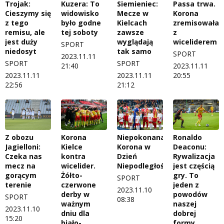
Trojak:
Kuzera: To
Siemieniec:
Passa trwa.
Cieszymy się
widowisko
Mecze w
Korona
z tego
było godne
Kielcach
zremisowała
remisu, ale
tej soboty
zawsze
z
jest duży
wyglądają
wiceliderem
SPORT
niedosyt
tak samo
SPORT
2023.11.11
SPORT
SPORT
21:40
2023.11.11
2023.11.11
2023.11.11
20:55
22:56
21:12
Z obozu
Korona
Niepokonana
Ronaldo
Jagielloni:
Kielce
Korona w
Deaconu:
Czeka nas
kontra
Dzień
Rywalizacja
mecz na
wicelider.
Niepodległości
jest częścią
gorącym
Żółto-
gry. To
SPORT
terenie
czerwone
jeden z
2023.11.10
derby w
powodów
SPORT
08:38
ważnym
naszej
2023.11.10
dniu dla
dobrej
15:20
biało-
formy