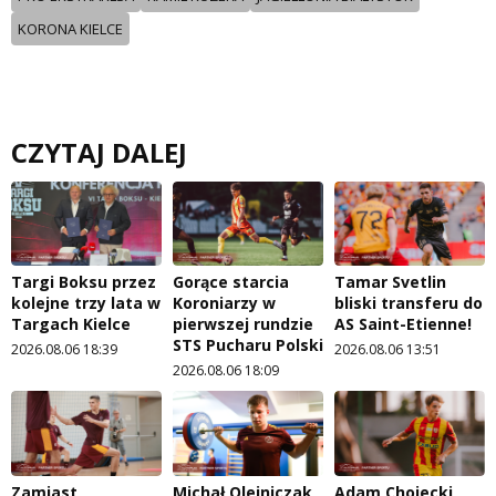
KORONA KIELCE
CZYTAJ DALEJ
Targi Boksu przez
Gorące starcia
Tamar Svetlin
kolejne trzy lata w
Koroniarzy w
bliski transferu do
Targach Kielce
pierwszej rundzie
AS Saint-Etienne!
STS Pucharu Polski
2026.08.06 18:39
2026.08.06 13:51
2026.08.06 18:09
Zamiast
Michał Olejniczak
Adam Chojecki