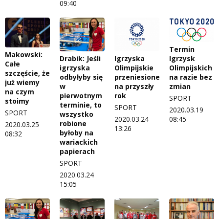
09:40
Termin
Makowski:
Igrzysk
Drabik: Jeśli
Igrzyska
Całe
Olimpijskich
igrzyska
Olimpijskie
szczęście, że
na razie bez
odbyłyby się
przeniesione
już wiemy
zmian
w
na przyszły
na czym
pierwotnym
rok
SPORT
stoimy
terminie, to
SPORT
2020.03.19
SPORT
wszystko
08:45
2020.03.24
robione
2020.03.25
13:26
byłoby na
08:32
wariackich
papierach
SPORT
2020.03.24
15:05