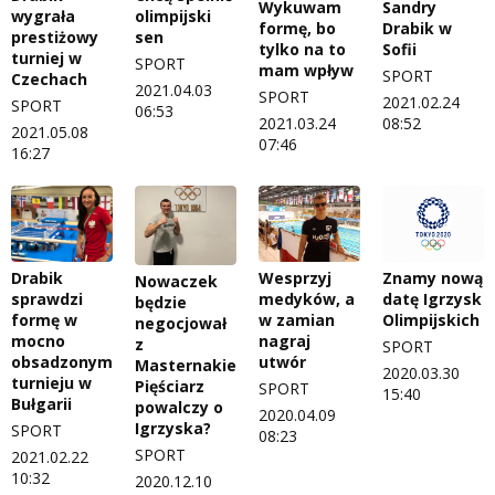
Wykuwam
Sandry
wygrała
olimpijski
formę, bo
Drabik w
prestiżowy
sen
tylko na to
Sofii
turniej w
SPORT
mam wpływ
SPORT
Czechach
2021.04.03
SPORT
2021.02.24
SPORT
06:53
2021.03.24
08:52
2021.05.08
07:46
16:27
Drabik
Wesprzyj
Znamy nową
Nowaczek
sprawdzi
medyków, a
datę Igrzysk
będzie
formę w
w zamian
Olimpijskich
negocjował
mocno
nagraj
z
SPORT
obsadzonym
utwór
Masternakiem.
2020.03.30
turnieju w
Pięściarz
SPORT
15:40
Bułgarii
powalczy o
2020.04.09
Igrzyska?
SPORT
08:23
SPORT
2021.02.22
10:32
2020.12.10