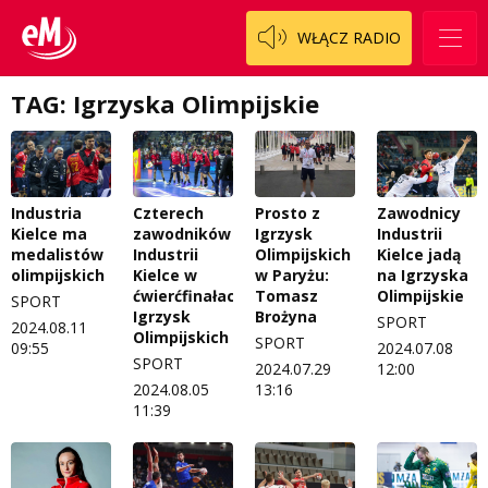
WŁĄCZ RADIO
TAG: Igrzyska Olimpijskie
Prosto z
Industria
Czterech
Zawodnicy
Igrzysk
Kielce ma
zawodników
Industrii
Olimpijskich
medalistów
Industrii
Kielce jadą
w Paryżu:
olimpijskich
Kielce w
na Igrzyska
Tomasz
ćwierćfinałach
Olimpijskie
SPORT
Brożyna
Igrzysk
SPORT
2024.08.11
Olimpijskich
SPORT
09:55
2024.07.08
SPORT
2024.07.29
12:00
13:16
2024.08.05
11:39