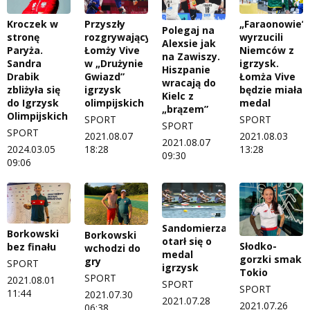
Kroczek w
Przyszły
„Faraonowie”
Polegaj na
stronę
rozgrywający
wyrzucili
Alexsie jak
Paryża.
Łomży Vive
Niemców z
na Zawiszy.
Sandra
w „Drużynie
igrzysk.
Hiszpanie
Drabik
Gwiazd”
Łomża Vive
wracają do
zbliżyła się
igrzysk
będzie miała
Kielc z
do Igrzysk
olimpijskich
medal
„brązem”
Olimpijskich
SPORT
SPORT
SPORT
SPORT
2021.08.07
2021.08.03
2021.08.07
2024.03.05
18:28
13:28
09:30
09:06
Sandomierzanin
Borkowski
Borkowski
otarł się o
Słodko-
bez finału
wchodzi do
medal
gorzki smak
gry
SPORT
igrzysk
Tokio
SPORT
2021.08.01
SPORT
SPORT
11:44
2021.07.30
2021.07.28
2021.07.26
06:38