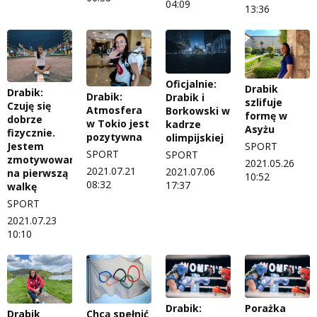
04:09
13:36
Oficjalnie:
Drabik
Drabik:
Drabik:
Drabik i
szlifuje
Czuję się
Atmosfera
Borkowski w
formę w
dobrze
w Tokio jest
kadrze
Asyżu
fizycznie.
pozytywna
olimpijskiej
Jestem
SPORT
SPORT
SPORT
zmotywowana
2021.05.26
2021.07.21
2021.07.06
na pierwszą
10:52
08:32
17:37
walkę
SPORT
2021.07.23
10:10
Drabik:
Porażka
Drabik
Chcą spełnić