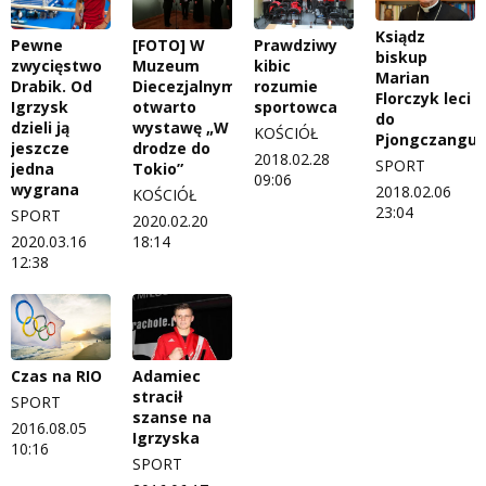
Ksiądz
Pewne
[FOTO] W
Prawdziwy
biskup
zwycięstwo
Muzeum
kibic
Marian
Drabik. Od
Diecezjalnym
rozumie
Florczyk leci
Igrzysk
otwarto
sportowca
do
dzieli ją
wystawę „W
KOŚCIÓŁ
Pjongczangu
jeszcze
drodze do
2018.02.28
SPORT
jedna
Tokio”
09:06
wygrana
2018.02.06
KOŚCIÓŁ
23:04
SPORT
2020.02.20
2020.03.16
18:14
12:38
Czas na RIO
Adamiec
stracił
SPORT
szanse na
2016.08.05
Igrzyska
10:16
SPORT