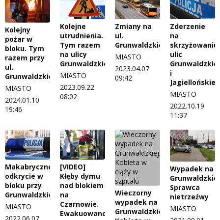
Kolejne
Zmiany na
Zderzenie
Kolejny
utrudnienia.
ul.
na
pożar w
Tym razem
Grunwaldzkiej
skrzyżowaniu
bloku. Tym
na ulicy
ulic
MIASTO
razem przy
Grunwaldzkiej
Grunwaldzkiej
ul.
2023.04.07
i
MIASTO
Grunwaldzkiej
09:42
Jagiellońskiej
2023.09.22
MIASTO
MIASTO
08:02
2024.01.10
2022.10.19
19:46
11:37
[VIDEO]
Makabryczne
Wypadek na
Kłęby dymu
odkrycie w
Grunwaldzkiej
nad blokiem
bloku przy
Sprawca
Wieczorny
na
Grunwaldzkiej
nietrzeźwy
wypadek na
Czarnowie.
MIASTO
MIASTO
Grunwaldzkiej.
Ewakuowano
2022.06.07