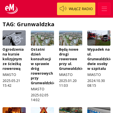
WŁĄCZ RADIO
TAG: Grunwaldzka
Ogrodzenia
Ostatni
Będą nowe
Wypadek na
na kursie
dzień
drogi
ul.
kolizyjnym
konsultacji
rowerowe
Grunwaldzkiej
ze ścieżką
w sprawie
przy ul.
dwie osoby
rowerową
dróg
Grunwaldzkiej
w szpitalu
rowerowych
MIASTO
MIASTO
MIASTO
przy
2025.05.21
2025.01.20
2024.10.30
Grunwaldzkiej
15:42
11:03
08:15
MIASTO
2025.02.05
14:02