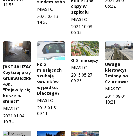
2021.09.01
Kobieta w
siedem osób
11:55
06:22
ciąży w
MIASTO
szpitalu
2022.02.13
MIASTO
14:50
2021.10.08
06:33
O 5 miesięcy
Po 2
Uwaga
[AKTUALIZACJA]
MIASTO
miesiącach
kierowcy!
Czyściej przy
2015.05.27
szukają
Zmiany na
Grunwaldzkiej
09:23
świadków
Czarnowie
43a.
wypadku.
MIASTO
"Pojawiły się
Dlaczego?
kosze na
2014.08.01
MIASTO
śmieci"
10:21
2018.01.31
MIASTO
09:11
2021.01.04
10:54