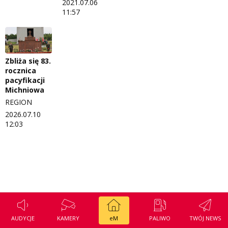
2021.07.06
Regulamin konkursu Zwierzak naszej klasy
Tak wierzę
11:57
Polityka prywatności
Weekend z blondynką
W starych Kielcach
ZNAJDZIESZ NAS TAKŻE NA
Zbliża się 83.
rocznica
Wszystko w temacie
pacyfikacji
Michniowa
REGION
2026.07.10
12:03
AUDYCJE
KAMERY
eM
PALIWO
TWÓJ NEWS