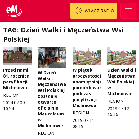
Patronat
Staszowski
Cały ten sport
WŁĄCZ RADIO
Koncert życzeń
Włoszczowski
Dzieciaki Cudaki
Kontakt
TAG: Dzień Walki i Męczeństwa Wsi
Fascynująca nauka
Polskiej
O nas
Historia na fali
Regulamin programu Patron
Modna kultura
Przed nami
W piątek
Dzień Walki i
Zespół
OdNowa
W Dzień
81. rocznica
uroczystości
Męczeństwa
Walki i
pacyfikacji
upamiętniające
Wsi Polskiej
Logo do pobrania
Pacjent, którego nie zapomnę
Męczeństwa
Michniowa
pomordowanych
w
Wsi Polskiej
podczas
Michniowie
REGION
Regulamin konkursów
Pasjonaci
zostanie
pacyfikacji
REGION
otwarte
2024.07.09
Michniowa
oficjalnie
Regulamin przesyłania materiałów
Piąta strona świata
10:54
2018.07.12
REGION
Mauzoleum
16:36
w
2019.07.11
Regulamin sklepu internetowego
Prawdę mówiąc
Michniowie
08:19
Regulamin darowizn
Słowo Dnia
REGION