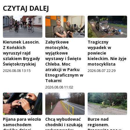
CZYTAJ DALEJ
Kierunek Lasocin.
Zabytkowe
Tragiczny
Z Końskich
motocykle,
wypadek w
wyruszył rajd
wyjątkowe
powiecie
szlakiem Brygady
wystawy i Święto
kieleckim. Nie żyje
Świętokrzyskiej
Chleba. Moc
motocyklista
atrakcji w Parku
2026.08.08 13:15
2026.08.07 22:29
Etnograficznym w
Tokarni
2026.08.08 11:02
Pijana para wiozła
Chcą wybudować
Burze nad
samochodem
chodniki i szukają
regionem.