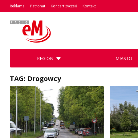
Reklama
Patronat
Koncert życzeń
Kontakt
REGION
MIASTO
TAG: Drogowcy