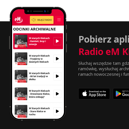
Pobierz apl
Radio eM K
Słuchaj wszędzie tam gdz
ramówkę, wysłuchaj archi
ramach nowoczesnej i funkc