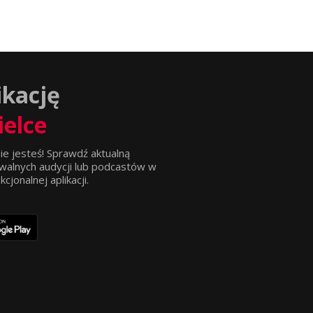
ikację
ielce
ie jesteś! Sprawdź aktualną
walnych audycji lub podcastów w
jonalnej aplikacji.