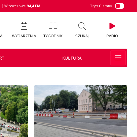
M
| Włoszczowa
94,4 FM
Tryb Ciemny
IA
WYDARZENIA
TYGODNIK
SZUKAJ
RADIO
RT
KULTURA