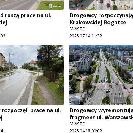
 ruszą prace na ul.
Drogowcy rozpoczynają
iej
Krakowskiej Rogatce
MIASTO
:03
2025.07.14 11:32
rozpoczęli prace na ul.
Drogowcy wyremontuj
j
fragment ul. Warszawsk
MIASTO
:41
2025.04.18 09:02