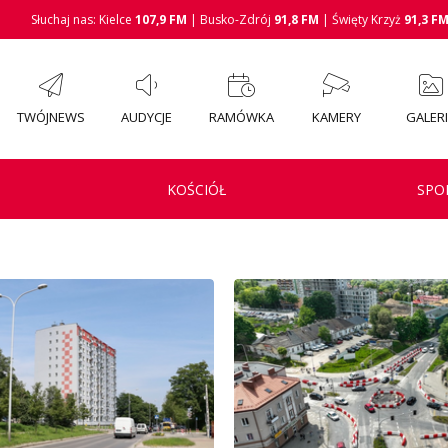
Słuchaj nas: Kielce
107,9 FM
| Busko-Zdrój
91,8 FM
| Święty Krzyż
91,3 F
TWÓJNEWS
AUDYCJE
RAMÓWKA
KAMERY
GALER
KOŚCIÓŁ
SPO