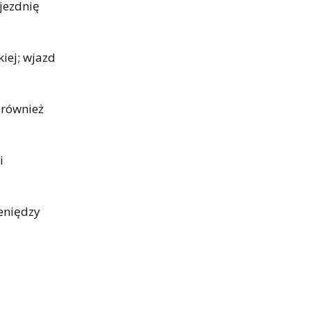
 jezdnię
iej; wjazd
 również
i
ieniędzy