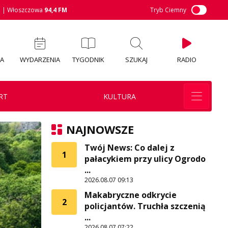
M
| Włoszczowa
94,4 FM
Tryb Ciemny
IA
WYDARZENIA
TYGODNIK
SZUKAJ
RADIO
RT
KULTURA
NAJNOWSZE
Twój News: Co dalej z
1
pałacykiem przy ulicy Ogrodo
...
2026.08.07 09:13
Makabryczne odkrycie
2
policjantów. Truchła szczenią
...
2026.08.07 07:22