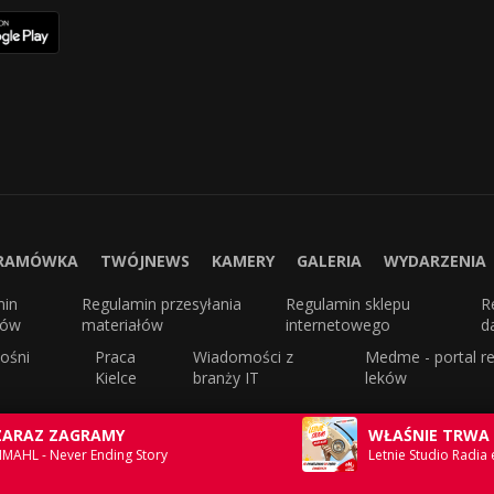
RAMÓWKA
TWÓJNEWS
KAMERY
GALERIA
WYDARZENIA
min
Regulamin przesyłania
Regulamin sklepu
R
sów
materiałów
internetowego
d
ośni
Praca
Wiadomości z
Medme - portal re
Kielce
branży IT
leków
ZARAZ ZAGRAMY
WŁAŚNIE TRWA
IMAHL - Never Ending Story
Letnie Studio Radia