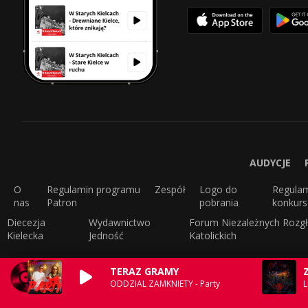
AUDYCJE
O
Regulamin programu
Zespół
Logo do
Regula
nas
Patron
pobrania
konkur
Diecezja
Wydawnictwo
Forum Niezależnych Rozgł
Kielecka
Jedność
Katolickich
TERAZ GRAMY
ODDZIAL ZAMKNIETY - Party
L