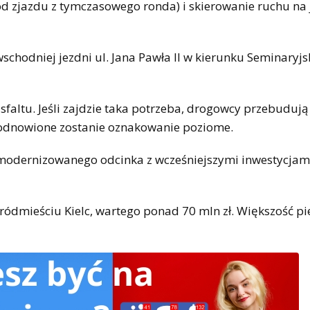
(od zjazdu z tymczasowego ronda) i skierowanie ruchu na
chodniej jezdni ul. Jana Pawła II w kierunku Seminaryjsk
altu. Jeśli zajdzie taka potrzeba, drogowcy przebudują
 odnowione zostanie oznakowanie poziome.
zmodernizowanego odcinka z wcześniejszymi inwestycjam
śródmieściu Kielc, wartego ponad 70 mln zł. Większość p