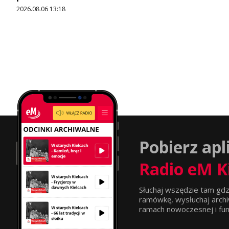
2026.08.06 13:18
Pobierz apl
Radio eM K
Słuchaj wszędzie tam gdz
ramówkę, wysłuchaj archi
ramach nowoczesnej i funkc