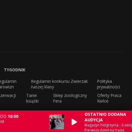
TYGODNIK
egulamin
Regulamin konkursu Zwierzak
Polityka
arowizn
naszej klasy
prywatności
zerwacji
Tanie
Sklep zoologiczny
Oferty Praca
książki
Fera
Kielce
OSTATNIO DODANA
OD
10:00
AUDYCJA
 eM
Magazyn Pielgrzyma - 6 sierp
Pierwszy dzień na trasie