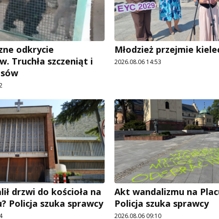
ne odkrycie
Młodzież przejmie kiele
w. Truchła szczeniąt i
2026.08.06 14:53
psów
2
ił drzwi do kościoła na
Akt wandalizmu na Pla
? Policja szuka sprawcy
Policja szuka sprawcy
4
2026.08.06 09:10