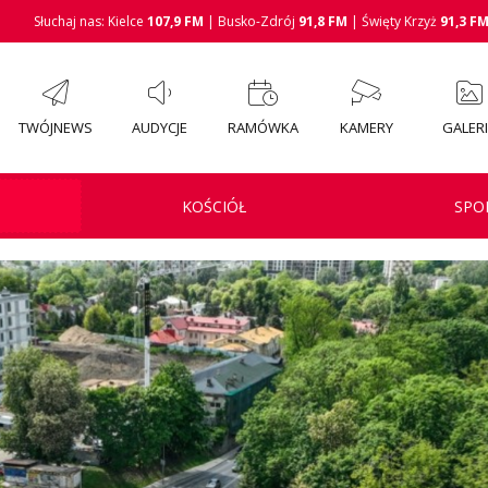
Słuchaj nas: Kielce
107,9 FM
| Busko-Zdrój
91,8 FM
| Święty Krzyż
91,3 F
TWÓJNEWS
AUDYCJE
RAMÓWKA
KAMERY
GALER
KOŚCIÓŁ
SPO