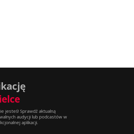
ikację
ielce
ie jesteś! Sprawdź aktualną
walnych audycji lub podcastów w
jonalnej aplikacji.