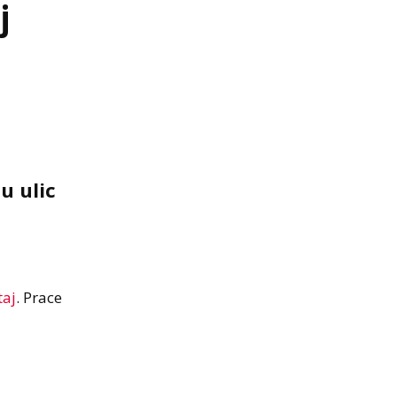
j
u ulic
taj
. Prace