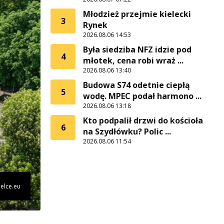
Młodzież przejmie kielecki
3
Rynek
2026.08.06 14:53
Była siedziba NFZ idzie pod
4
młotek, cena robi wraż ...
2026.08.06 13:40
Budowa S74 odetnie ciepłą
5
wodę. MPEC podał harmono ...
2026.08.06 13:18
Kto podpalił drzwi do kościoła
6
na Szydłówku? Polic ...
2026.08.06 11:54
ielce.eu