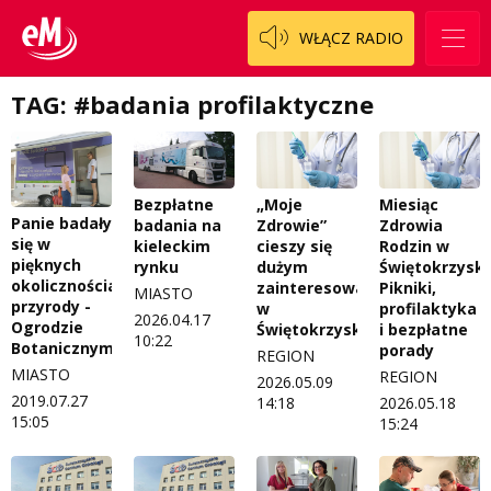
Regulamin darowizn
Słowo Dnia
WŁĄCZ RADIO
Regulamin konkursu Zwierzak naszej klasy
Tak wierzę
TAG: #badania profilaktyczne
Polityka prywatności
Weekend z blondynką
W starych Kielcach
ZNAJDZIESZ NAS TAKŻE NA
Wszystko w temacie
Bezpłatne
„Moje
Miesiąc
Panie badały
badania na
Zdrowie”
Zdrowia
się w
kieleckim
cieszy się
Rodzin w
pięknych
rynku
dużym
Świętokrzysk
okolicznościach
zainteresowaniem
Pikniki,
MIASTO
przyrody -
w
profilaktyka
2026.04.17
Ogrodzie
Świętokrzyskiem
i bezpłatne
10:22
Botanicznym
porady
REGION
MIASTO
REGION
2026.05.09
2019.07.27
14:18
2026.05.18
15:05
15:24