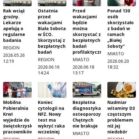
Rak wciąż
Ostatnia
Przed
Ponad 130
groźny.
przed
wakacjami
osób
Lekarze
wakacjami
będzie
skorzystało
apelują o
Biała Sobota
można
z badań w
regularne
w ŚCO.
skorzystać z
ramach
badania
Skorzystaj z
bezpłatnych
„Białej
bezpłatnych
badań
Soboty”
REGION
badań
profilaktycznych
MIASTO
2026.05.26
REGION
MIASTO
12:19
2026.06.20
2026.06.16
2026.06.18
18:32
14:24
13:17
Mobilna
Koniec
Bezpłatna
Nadmiar
Pobieralnia
cytologii na
diagnostyka
witaminy D3
Krwi
NFZ. Nowy
osteoporozy.
częstszym
wyjedzie do
test ma
Chętnych
problemem
świętokrzyskich
wykryć raka
nie brakuje
niż jej
pracowników
wcześniej
niedobór
MIASTO