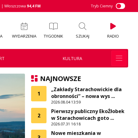
M
| Włoszczowa
94,4 FM
Tryb Ciemny
IA
WYDARZENIA
TYGODNIK
SZUKAJ
RADIO
RT
KULTURA
NAJNOWSZE
„Zakłady Starachowickie dla
1
obronności” – nowa wys ...
2026.08.04 13:59
Pierwszy publiczny EkoŻłobek
2
w Starachowicach goto ...
2026.07.31 16:18
Nowe mieszkania w
3