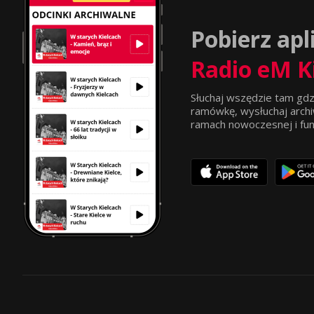
Pobierz apl
Radio eM K
Słuchaj wszędzie tam gdz
ramówkę, wysłuchaj archi
ramach nowoczesnej i funkc