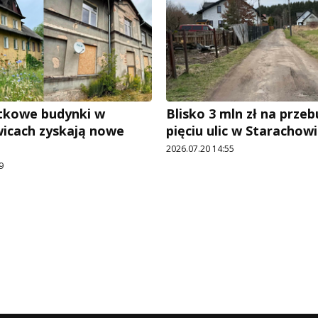
tkowe budynki w
Blisko 3 mln zł na prz
icach zyskają nowe
pięciu ulic w Starachow
2026.07.20 14:55
9