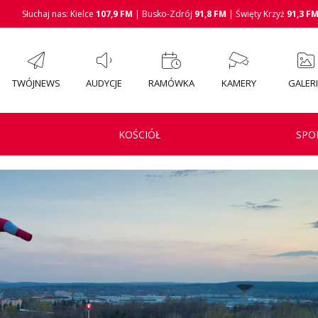
Słuchaj nas: Kielce
107,9 FM
| Busko-Zdrój
91,8 FM
| Święty Krzyż
91,3 F
TWÓJNEWS
AUDYCJE
RAMÓWKA
KAMERY
GALER
KOŚCIÓŁ
SPO