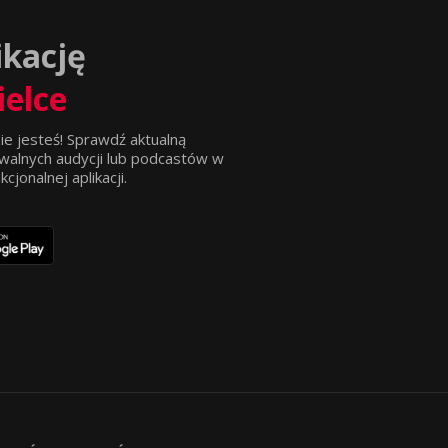
ikację
ielce
ie jesteś! Sprawdź aktualną
walnych audycji lub podcastów w
jonalnej aplikacji.