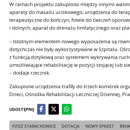
W ramach projektu zakupiono między innymi wannn
aparaty do masażu uciskowego, urządzenia do terap
terapeutyczne do kończyn, fotele do ćwiczeń oporow
i dolnych, aparat do drenażu limfatycznego oraz pl
– Istotnym elementem nowego wyposażenia są również
dotychczas nie były wykorzystywane w Szpitalu. Ośr
z funkcją dotykową oraz systemem wykrywania ruchu, 
umożliwiające rehabilitację w pozycji stojącej lub s
– dodaje rzecznik.
Zakupione urządzenia trafiły do trzech komórek organ
Dzieci, Ośrodka Rehabilitacji Leczniczej Dziennej, Pra
UDOSTĘPNIJ
PZOZ STARACHOWICE
DOTACJA
NOWY SPRZET
REHA