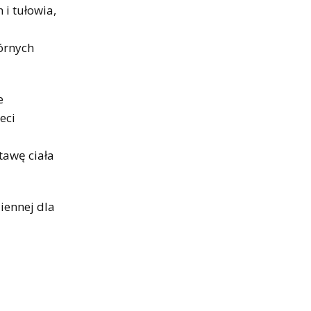
i tułowia,
órnych
e
eci
tawę ciała
iennej dla