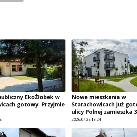
publiczny EkoŻłobek w
Nowe mieszkania w
icach gotowy. Przyjmie
Starachowicach już got
ulicy Polnej zamieszka 3
8
2026.07.28 13:24