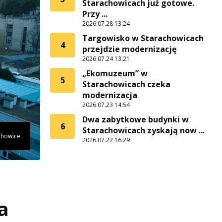
Starachowicach już gotowe.
Przy ...
2026.07.28 13:24
Targowisko w Starachowicach
4
przejdzie modernizację
2026.07.24 13:21
„Ekomuzeum” w
5
Starachowicach czeka
modernizacja
2026.07.23 14:54
Dwa zabytkowe budynki w
6
Starachowicach zyskają now ...
chowice
2026.07.22 16:29
a