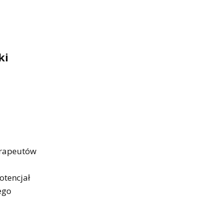
ki
erapeutów
a
otencjał
ego