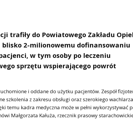
cji trafiły do Powiatowego Zakładu Opie
i blisko 2-milionowemu dofinansowaniu
pacjenci, w tym osoby po leczeniu
wego sprzętu wspierającego powrót
ruchomione i oddane do użytku pacjentów. Zespół fizjot
ne szkolenia z zakresu obsługi oraz szerokiego wachlarz
ięki temu kadra medyczna może w pełni wykorzystywać p
mówi Małgorzata Kałuża, rzecznik prasowy starachowicki