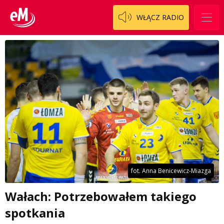
WŁĄCZ RADIO
fot. Anna Benicewicz-Miazga
Wałach: Potrzebowałem takiego
spotkania