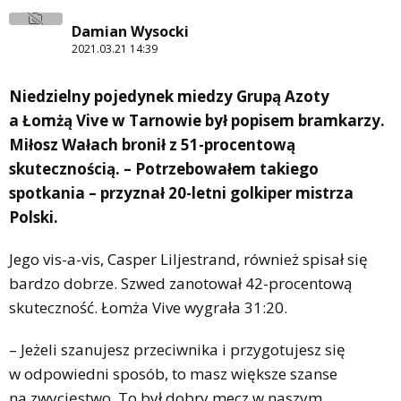
Damian Wysocki
2021.03.21 14:39
Niedzielny pojedynek miedzy Grupą Azoty
a Łomżą Vive w Tarnowie był popisem bramkarzy.
Miłosz Wałach bronił z 51-procentową
skutecznością. – Potrzebowałem takiego
spotkania – przyznał 20-letni golkiper mistrza
Polski.
Jego vis-a-vis, Casper Liljestrand, również spisał się
bardzo dobrze. Szwed zanotował 42-procentową
skuteczność. Łomża Vive wygrała 31:20.
– Jeżeli szanujesz przeciwnika i przygotujesz się
w odpowiedni sposób, to masz większe szanse
na zwycięstwo. To był dobry mecz w naszym