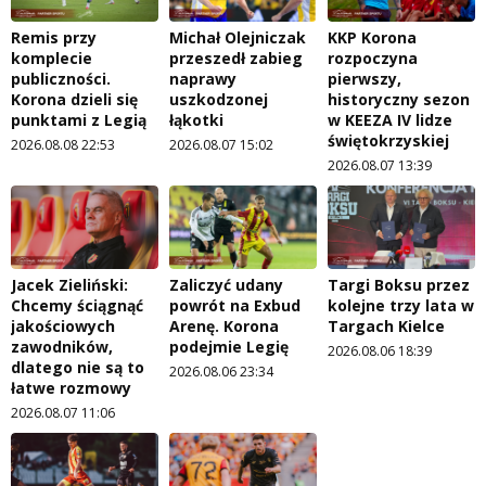
Remis przy
Michał Olejniczak
KKP Korona
komplecie
przeszedł zabieg
rozpoczyna
publiczności.
naprawy
pierwszy,
Korona dzieli się
uszkodzonej
historyczny sezon
punktami z Legią
łąkotki
w KEEZA IV lidze
świętokrzyskiej
2026.08.08 22:53
2026.08.07 15:02
2026.08.07 13:39
Jacek Zieliński:
Zaliczyć udany
Targi Boksu przez
Chcemy ściągnąć
powrót na Exbud
kolejne trzy lata w
jakościowych
Arenę. Korona
Targach Kielce
zawodników,
podejmie Legię
2026.08.06 18:39
dlatego nie są to
2026.08.06 23:34
łatwe rozmowy
2026.08.07 11:06