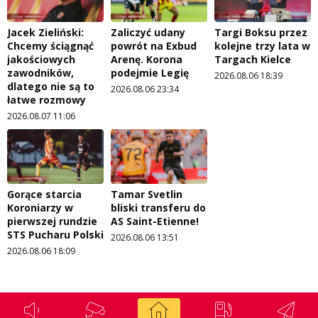
Jacek Zieliński:
Zaliczyć udany
Targi Boksu przez
Chcemy ściągnąć
powrót na Exbud
kolejne trzy lata w
jakościowych
Arenę. Korona
Targach Kielce
zawodników,
podejmie Legię
2026.08.06 18:39
dlatego nie są to
2026.08.06 23:34
łatwe rozmowy
2026.08.07 11:06
Gorące starcia
Tamar Svetlin
Koroniarzy w
bliski transferu do
pierwszej rundzie
AS Saint-Etienne!
STS Pucharu Polski
2026.08.06 13:51
2026.08.06 18:09