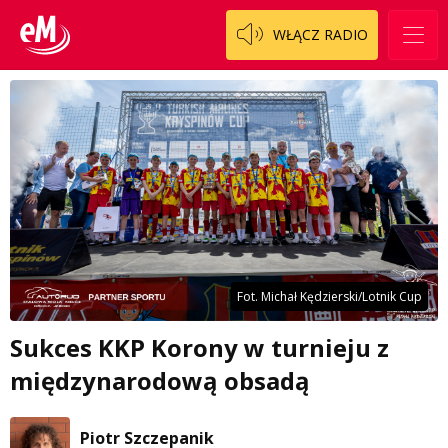
WŁĄCZ RADIO
Fot. Michał Kędzierski/Lotnik Cup
Sukces KKP Korony w turnieju z
międzynarodową obsadą
Piotr Szczepanik