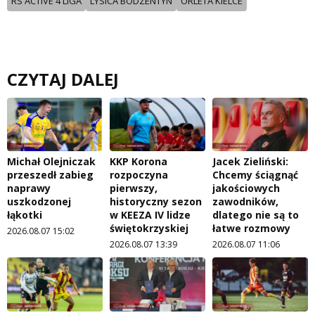
RS ACTIVE 4 LIGA
LYSICA BODZENTYN
ORLETA KIELCE
CZYTAJ DALEJ
Michał Olejniczak
KKP Korona
Jacek Zieliński:
przeszedł zabieg
rozpoczyna
Chcemy ściągnąć
naprawy
pierwszy,
jakościowych
uszkodzonej
historyczny sezon
zawodników,
łąkotki
w KEEZA IV lidze
dlatego nie są to
świętokrzyskiej
łatwe rozmowy
2026.08.07 15:02
2026.08.07 13:39
2026.08.07 11:06