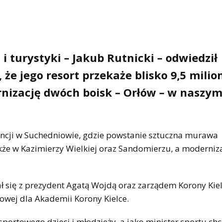
i turystyki – Jakub Rutnicki – odwiedził
 że jego resort przekaże blisko 9,5 milio
nizację dwóch boisk – Orłów – w naszy
ncji w Suchedniowie, gdzie powstanie sztuczna murawa
że w Kazimierzy Wielkiej oraz Sandomierzu, a moderniza
kał się z prezydent Agatą Wojdą oraz zarządem Korony Kiel
wej dla Akademii Korony Kielce.
 sportowego dzieci i młodzieży, a jako minister sportu ch