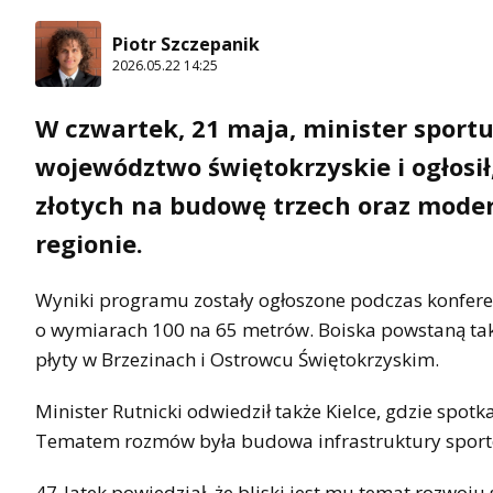
Piotr Szczepanik
2026.05.22 14:25
W czwartek, 21 maja, minister sportu 
województwo świętokrzyskie i ogłosił,
złotych na budowę trzech oraz moder
regionie.
Wyniki programu zostały ogłoszone podczas konfere
o wymiarach 100 na 65 metrów. Boiska powstaną tak
płyty w Brzezinach i Ostrowcu Świętokrzyskim.
Minister Rutnicki odwiedził także Kielce, gdzie spot
Tematem rozmów była budowa infrastruktury sporto
47-latek powiedział, że bliski jest mu temat rozwoju