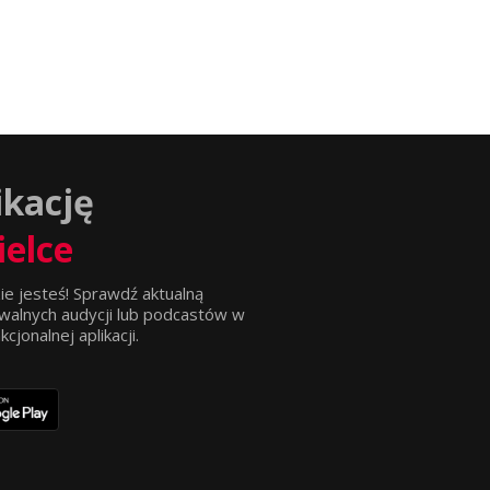
ikację
ielce
ie jesteś! Sprawdź aktualną
walnych audycji lub podcastów w
jonalnej aplikacji.