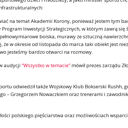
frastrukturalnych:
awiać na temat Akademii Korony, ponieważ jestem tym ba
 Program Inwestycji Strategicznych, w którym zawrą się 
 pełnowymiarowe boiska, murawy ze sztuczną nawierzch
 że w okresie od listopada do marca taki obiekt jest ni
stwo jesteśmy bardzo otwarci na rozmowy.
 w audycji
“Wszystko w temacie”
mówił prezes zarządu Zło
sportu odwiedził także Wojskowy Klub Bokserski Rushh, g
iego – Grzegorzem Nowaczkiem oraz trenerami i zawodni
złości polskiego pięściarstwa oraz możliwościach wsparc