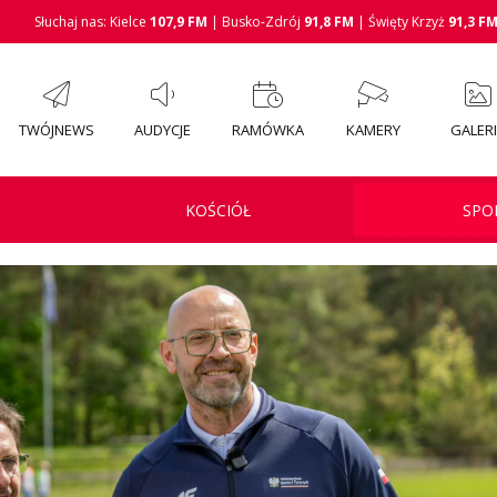
Słuchaj nas: Kielce
107,9 FM
| Busko-Zdrój
91,8 FM
| Święty Krzyż
91,3 F
TWÓJNEWS
AUDYCJE
RAMÓWKA
KAMERY
GALER
KOŚCIÓŁ
SPO