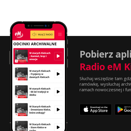
Pobierz apl
Radio eM K
Słuchaj wszędzie tam gdz
ramówkę, wysłuchaj archi
ramach nowoczesnej i funkc