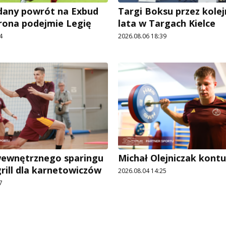
udany powrót na Exbud
Targi Boksu przez kolej
rona podejmie Legię
lata w Targach Kielce
4
2026.08.06 18:39
wewnętrznego sparingu
Michał Olejniczak kont
grill dla karnetowiczów
2026.08.04 14:25
7