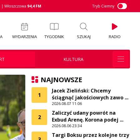
M
| Włoszczowa
94,4 FM
Tryb Ciemny
IA
WYDARZENIA
TYGODNIK
SZUKAJ
RADIO
RT
KULTURA
NAJNOWSZE
Jacek Zieliński: Chcemy
1
ściągnąć jakościowych zawo ...
2026.08.07 11:06
Zaliczyć udany powrót na
2
Exbud Arenę. Korona podej ...
2026.08.06 23:34
Targi Boksu przez kolejne trzy
3