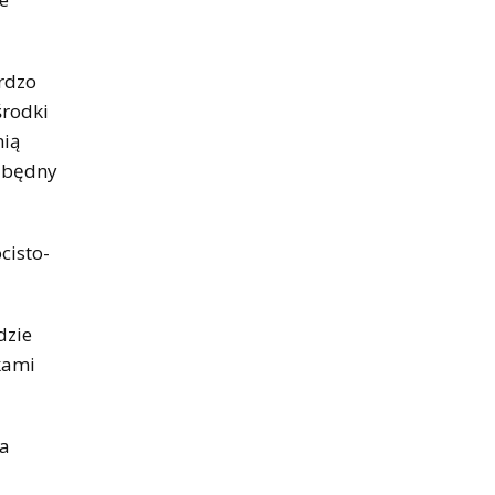
rdzo
środki
nią
ezbędny
cisto-
dzie
kami
ia