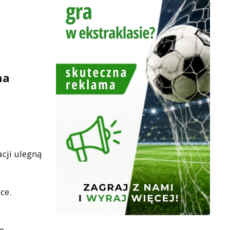
na
m
cji ulegną
ce.
ce