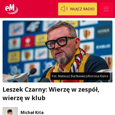
WŁĄCZ RADIO
Fot. Mateusz Bartkiewicz/Korona Kielce
Leszek Czarny: Wierzę w zespół,
wierzę w klub
Michał Kita