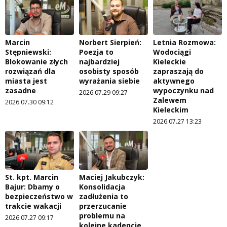
Marcin
Norbert Sierpień:
Letnia Rozmowa:
Stępniewski:
Poezja to
Wodociągi
Blokowanie złych
najbardziej
Kieleckie
rozwiązań dla
osobisty sposób
zapraszają do
miasta jest
wyrażania siebie
aktywnego
zasadne
wypoczynku nad
2026.07.29 09:27
Zalewem
2026.07.30 09:12
Kieleckim
2026.07.27 13:23
St. kpt. Marcin
Maciej Jakubczyk:
Bajur: Dbamy o
Konsolidacja
bezpieczeństwo w
zadłużenia to
trakcie wakacji
przerzucanie
problemu na
2026.07.27 09:17
kolejne kadencje