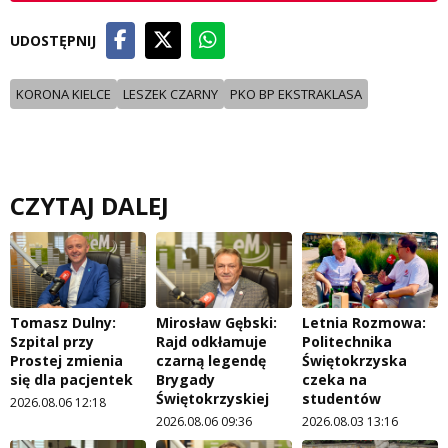
UDOSTĘPNIJ
KORONA KIELCE
LESZEK CZARNY
PKO BP EKSTRAKLASA
CZYTAJ DALEJ
Tomasz Dulny:
Mirosław Gębski:
Letnia Rozmowa:
Szpital przy
Rajd odkłamuje
Politechnika
Prostej zmienia
czarną legendę
Świętokrzyska
się dla pacjentek
Brygady
czeka na
Świętokrzyskiej
studentów
2026.08.06 12:18
2026.08.06 09:36
2026.08.03 13:16