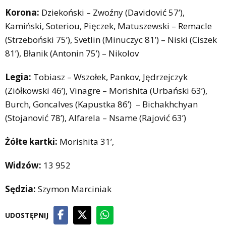
Korona:
Dziekoński – Zwoźny (Davidović 57’),
Kamiński, Soteriou, Pięczek, Matuszewski – Remacle
(Strzeboński 75’), Svetlin (Minuczyc 81’) – Niski (Ciszek
81’), Błanik (Antonin 75’) – Nikolov
Legia:
Tobiasz – Wszołek, Pankov, Jędrzejczyk
(Ziółkowski 46’), Vinagre – Morishita (Urbański 63’),
Burch, Goncalves (Kapustka 86’) – Bichakhchyan
(Stojanović 78’), Alfarela – Nsame (Rajović 63’)
Żółte kartki:
Morishita 31’,
Widzów:
13 952
Sędzia:
Szymon Marciniak
UDOSTĘPNIJ