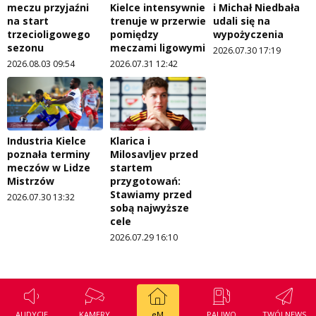
meczu przyjaźni
Kielce intensywnie
i Michał Niedbała
na start
trenuje w przerwie
udali się na
trzecioligowego
pomiędzy
wypożyczenia
sezonu
meczami ligowymi
2026.07.30 17:19
2026.08.03 09:54
2026.07.31 12:42
Industria Kielce
Klarica i
poznała terminy
Milosavljev przed
meczów w Lidze
startem
Mistrzów
przygotowań:
Stawiamy przed
2026.07.30 13:32
sobą najwyższe
cele
2026.07.29 16:10
AUDYCJE
KAMERY
eM
PALIWO
TWÓJ NEWS