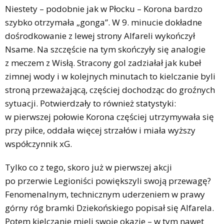
Niestety – podobnie jak w Płocku – Korona bardzo
szybko otrzymała „gonga”. W 9. minucie dokładne
dośrodkowanie z lewej strony Alfareli wykończył
Nsame. Na szczęście na tym skończyły się analogie
z meczem z Wisłą. Stracony gol zadziałał jak kubeł
zimnej wody i w kolejnych minutach to kielczanie byli
stroną przeważającą, częściej dochodząc do groźnych
sytuacji. Potwierdzały to również statystyki:
w pierwszej połowie Korona częściej utrzymywała się
przy piłce, oddała więcej strzałów i miała wyższy
współczynnik xG.
Tylko co z tego, skoro już w pierwszej akcji
po przerwie Legioniści powiększyli swoją przewagę?
Fenomenalnym, technicznym uderzeniem w prawy
górny róg bramki Dziekońskiego popisał się Alfarela.
Potem kielczanie mieli swoje okazje – w tym nawet