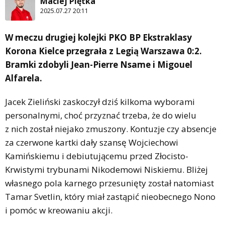
Maciej Piętka
2025.07.27 20:11
W meczu drugiej kolejki PKO BP Ekstraklasy
Korona Kielce przegrała z Legią Warszawa 0:2.
Bramki zdobyli Jean-Pierre Nsame i Migouel
Alfarela.
Jacek Zieliński zaskoczył dziś kilkoma wyborami
personalnymi, choć przyznać trzeba, że do wielu
z nich został niejako zmuszony. Kontuzje czy absencje
za czerwone kartki dały szansę Wojciechowi
Kamińskiemu i debiutującemu przed Złocisto-
Krwistymi trybunami Nikodemowi Niskiemu. Bliżej
własnego pola karnego przesunięty został natomiast
Tamar Svetlin, który miał zastąpić nieobecnego Nono
i pomóc w kreowaniu akcji.