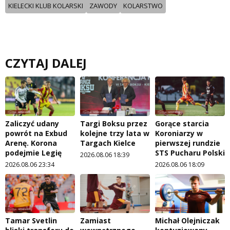
KIELECKI KLUB KOLARSKI
ZAWODY
KOLARSTWO
CZYTAJ DALEJ
Zaliczyć udany
Targi Boksu przez
Gorące starcia
powrót na Exbud
kolejne trzy lata w
Koroniarzy w
Arenę. Korona
Targach Kielce
pierwszej rundzie
podejmie Legię
STS Pucharu Polski
2026.08.06 18:39
2026.08.06 23:34
2026.08.06 18:09
Tamar Svetlin
Zamiast
Michał Olejniczak