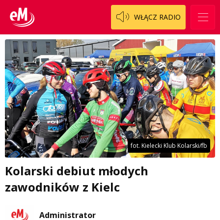
WŁĄCZ RADIO
fot. Kielecki Klub Kolarski/fb
Kolarski debiut młodych
zawodników z Kielc
Administrator