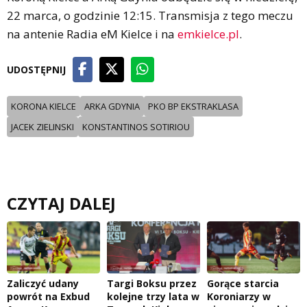
22 marca, o godzinie 12:15. Transmisja z tego meczu
na antenie Radia eM Kielce i na
emkielce.pl
.
UDOSTĘPNIJ
KORONA KIELCE
ARKA GDYNIA
PKO BP EKSTRAKLASA
JACEK ZIELINSKI
KONSTANTINOS SOTIRIOU
CZYTAJ DALEJ
Zaliczyć udany
Targi Boksu przez
Gorące starcia
powrót na Exbud
kolejne trzy lata w
Koroniarzy w