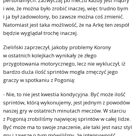
personalnych. Zazwyczaj po meczu każdy jest mądry
i wie, że można było zrobić inaczej, więc trudno bym
i ja był zadowolony, bo zawsze można coś zmienić.
Natomiast jest taka możliwość, że na Arkę ten zespół
będzie wyglądał trochę inaczej.
Zieliński zaprzeczył, jakoby problemy Korony
w ostatnich kolejkach wynikały ze złego
przygotowania motorycznego, lecz nie wykluczył, iż
bardzo duża ilość sprintów mogła zmęczyć jego
graczy w spotkaniu z Pogonią:
- Nie, to nie jest kwestia kondycyjna. Być może ilość
sprintów, którą wykonujemy, jest jednym z powodów
naszej gry w ostatnich minutach meczów. W starciu
z Pogonią zrobiliśmy najwięcej sprintów w całej lidze.
Być może ma to swoje znaczenie, ale taki jest nasz styl
gry i zawsze o tym mówiliśmy, że intensywność