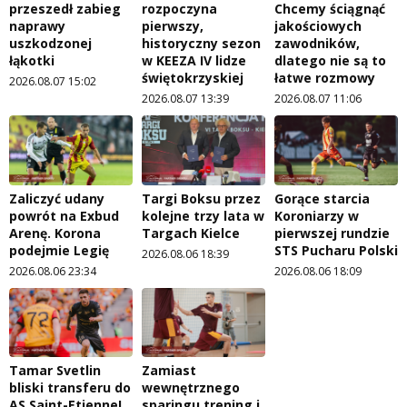
przeszedł zabieg
rozpoczyna
Chcemy ściągnąć
naprawy
pierwszy,
jakościowych
uszkodzonej
historyczny sezon
zawodników,
łąkotki
w KEEZA IV lidze
dlatego nie są to
świętokrzyskiej
łatwe rozmowy
2026.08.07 15:02
2026.08.07 13:39
2026.08.07 11:06
Zaliczyć udany
Targi Boksu przez
Gorące starcia
powrót na Exbud
kolejne trzy lata w
Koroniarzy w
Arenę. Korona
Targach Kielce
pierwszej rundzie
podejmie Legię
STS Pucharu Polski
2026.08.06 18:39
2026.08.06 23:34
2026.08.06 18:09
Tamar Svetlin
Zamiast
bliski transferu do
wewnętrznego
AS Saint-Etienne!
sparingu trening i