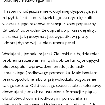
posunięcie zdało egzamin.
Hiszpan, choć jeszcze nie w opylanej dyspozycji, już
zdążył dać kibicom zalążek tego, za czym tęsknili
w okresie jego rekonwalescencji. Z kolei popularny
„Strzebo” udowodnił, że dojrzał do piłkarskiej elity,
a szansa, jaką otrzymał, jest wypadkową pracy
i dobrej dyspozycji, a nie numeru pesel.
Wydaje się jednak, że Jacek Zieliński nie będzie miał
problemu rozerwaniem tych dobrze funkcjonujących
płuc zespołu i wprowadzeniem do jedenastki
izraelskiego środkowego pomocnika. Mało bowiem
prawdopodobne, aby w grę wchodziło pogodzenie
całego tercetu. Od dłuższego czasu sztab szkoleniowy
decyduje się wszak na ustawienie formacji z piątką
obrońców, dwoma środkowymi pomocnikami,
dwoma skrzydłowymi i jednym napastnikiem. A to –