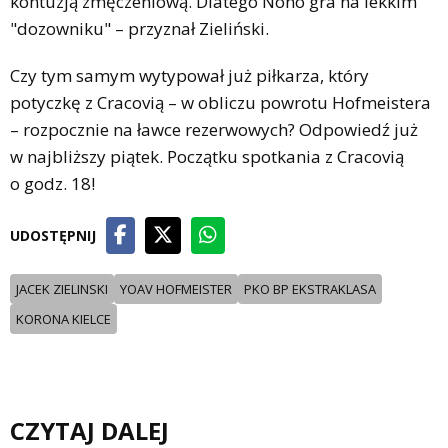
kontuzją zmęczeniową. Dlatego Nono gra na lekkim
"dozowniku" – przyznał Zieliński.
Czy tym samym wytypował już piłkarza, który
potyczkę z Cracovią – w obliczu powrotu Hofmeistera
– rozpocznie na ławce rezerwowych? Odpowiedź już
w najbliższy piątek. Początku spotkania z Cracovią
o godz. 18!
UDOSTĘPNIJ
JACEK ZIELINSKI
YOAV HOFMEISTER
PKO BP EKSTRAKLASA
KORONA KIELCE
CZYTAJ DALEJ