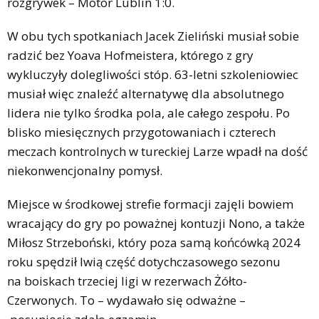
rozgrywek – Motor Lublin 1:0.
W obu tych spotkaniach Jacek Zieliński musiał sobie
radzić bez Yoava Hofmeistera, którego z gry
wykluczyły dolegliwości stóp. 63-letni szkoleniowiec
musiał więc znaleźć alternatywę dla absolutnego
lidera nie tylko środka pola, ale całego zespołu. Po
blisko miesięcznych przygotowaniach i czterech
meczach kontrolnych w tureckiej Larze wpadł na dość
niekonwencjonalny pomysł.
Miejsce w środkowej strefie formacji zajęli bowiem
wracający do gry po poważnej kontuzji Nono, a także
Miłosz Strzeboński, który poza samą końcówką 2024
roku spędził lwią część dotychczasowego sezonu
na boiskach trzeciej ligi w rezerwach Żółto-
Czerwonych. To – wydawało się odważne –