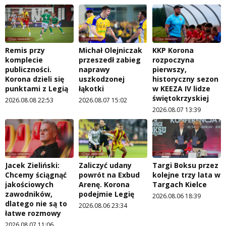
Remis przy
Michał Olejniczak
KKP Korona
komplecie
przeszedł zabieg
rozpoczyna
publiczności.
naprawy
pierwszy,
Korona dzieli się
uszkodzonej
historyczny sezon
punktami z Legią
łąkotki
w KEEZA IV lidze
świętokrzyskiej
2026.08.08 22:53
2026.08.07 15:02
2026.08.07 13:39
Jacek Zieliński:
Zaliczyć udany
Targi Boksu przez
Chcemy ściągnąć
powrót na Exbud
kolejne trzy lata w
jakościowych
Arenę. Korona
Targach Kielce
zawodników,
podejmie Legię
2026.08.06 18:39
dlatego nie są to
2026.08.06 23:34
łatwe rozmowy
2026.08.07 11:06