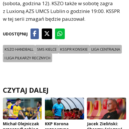
(sobota, godzina 12). KSZO także w sobotę zagra
z Luxioną AZS UMCS Lublin o godzinie 19:00. KSSPR
w tej serii zmagań będzie pauzował.
UDOSTĘPNIJ
KSZO HANDBALL
SMS KIELCE
KSSPR KONSKIE
LIGA CENTRALNA
I LIGA PILKARZY RECZNYCH
CZYTAJ DALEJ
Michał Olejniczak
KKP Korona
Jacek Zieliński: