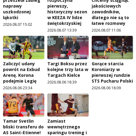
przeszedł zabieg
rozpoczyna
Chcemy ściągnąć
naprawy
pierwszy,
jakościowych
uszkodzonej
historyczny sezon
zawodników,
łąkotki
w KEEZA IV lidze
dlatego nie są to
świętokrzyskiej
łatwe rozmowy
2026.08.07 15:02
2026.08.07 13:39
2026.08.07 11:06
Zaliczyć udany
Targi Boksu przez
Gorące starcia
powrót na Exbud
kolejne trzy lata w
Koroniarzy w
Arenę. Korona
Targach Kielce
pierwszej rundzie
podejmie Legię
STS Pucharu Polski
2026.08.06 18:39
2026.08.06 23:34
2026.08.06 18:09
Tamar Svetlin
Zamiast
bliski transferu do
wewnętrznego
AS Saint-Etienne!
sparingu trening i