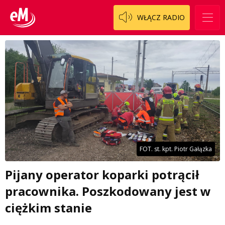
WŁĄCZ RADIO
FOT. st. kpt. Piotr Gałązka
Pijany operator koparki potrącił
pracownika. Poszkodowany jest w
ciężkim stanie