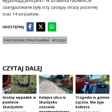
wyjaśniają policjanci. W działania ratownicze
zaangażowane były trzy zastępy straży pożarnej
oraz 14 strażaków.
UDOSTĘPNIJ
PAńSTWOWA STRAż POżARNA
#POLICJA
CZYTAJ DALEJ
Groźny wypadek w
Kolejna ulica w
Tragedia w gminie
powiecie
Skarżysku
Łączna. Nie żyje
skarżyskim
zostanie
kobieta
wyremontowana