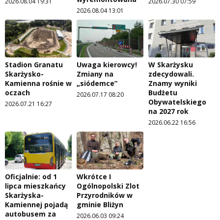
2026.08.04 19:31
2026.07.30 07:59
2026.08.04 13:01
Stadion Granatu
Uwaga kierowcy!
W Skarżysku
Skarżysko-
Zmiany na
zdecydowali.
Kamienna rośnie w
„siódemce”
Znamy wyniki
oczach
Budżetu
2026.07.17 08:20
Obywatelskiego
2026.07.21 16:27
na 2027 rok
2026.06.22 16:56
Oficjalnie: od 1
Wkrótce I
lipca mieszkańcy
Ogólnopolski Zlot
Skarżyska-
Przyrodników w
Kamiennej pojadą
gminie Bliżyn
autobusem za
2026.06.03 09:24