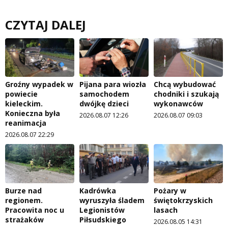
CZYTAJ DALEJ
Groźny wypadek w
Pijana para wiozła
Chcą wybudować
powiecie
samochodem
chodniki i szukają
kieleckim.
dwójkę dzieci
wykonawców
Konieczna była
2026.08.07 12:26
2026.08.07 09:03
reanimacja
2026.08.07 22:29
Burze nad
Kadrówka
Pożary w
regionem.
wyruszyła śladem
świętokrzyskich
Pracowita noc u
Legionistów
lasach
strażaków
Piłsudskiego
2026.08.05 14:31