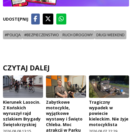
UDOSTĘPNIJ
#POLICJA
#BEZPIECZENSTWO
RUCH DROGOWY
DłUGI WEEKEND
CZYTAJ DALEJ
Kierunek Lasocin.
Zabytkowe
Tragiczny
Z Końskich
motocykle,
wypadek w
wyruszył rajd
wyjątkowe
powiecie
szlakiem Brygady
wystawy i Święto
kieleckim. Nie żyje
Świętokrzyskiej
Chleba. Moc
motocyklista
atrakcji w Parku
2026.08.08 13:15
2026.08.07 22:29