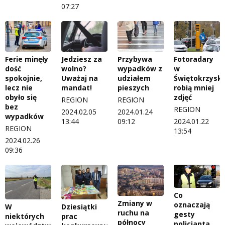
07:27
Ferie minęły
Jedziesz za
Przybywa
Fotoradary
dość
wolno?
wypadków z
w
spokojnie,
Uważaj na
udziałem
Świętokrzysk
lecz nie
mandat!
pieszych
robią mniej
obyło się
zdjęć
REGION
REGION
bez
REGION
2024.02.05
2024.01.24
wypadków
13:44
09:12
2024.01.22
REGION
13:54
2024.02.26
09:36
Co
Zmiany w
oznaczają
W
Dziesiątki
ruchu na
gesty
niektórych
prac
północy
policjanta