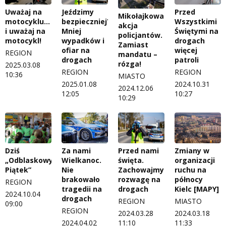
Uważaj na
Jeździmy
Przed
Mikołajkowa
motocyklu…
bezpieczniej?
Wszystkimi
akcja
i uważaj na
Mniej
Świętymi na
policjantów.
motocykl!
wypadków i
drogach
Zamiast
ofiar na
więcej
REGION
mandatu –
drogach
patroli
rózga!
2025.03.08
REGION
REGION
10:36
MIASTO
2025.01.08
2024.10.31
2024.12.06
12:05
10:27
10:29
Dziś
Za nami
Przed nami
Zmiany w
„Odblaskowy
Wielkanoc.
święta.
organizacji
Piątek”
Nie
Zachowajmy
ruchu na
brakowało
rozwagę na
północy
REGION
tragedii na
drogach
Kielc [MAPY]
2024.10.04
drogach
REGION
MIASTO
09:00
REGION
2024.03.28
2024.03.18
2024.04.02
11:10
11:33