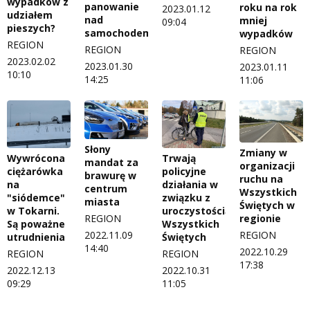
wypadków z
panowanie
roku na rok
2023.01.12
udziałem
nad
mniej
09:04
pieszych?
samochodem
wypadków
REGION
REGION
REGION
2023.02.02
2023.01.30
2023.01.11
10:10
14:25
11:06
Słony
Zmiany w
Wywrócona
Trwają
mandat za
organizacji
ciężarówka
policyjne
brawurę w
ruchu na
na
działania w
centrum
Wszystkich
"siódemce"
związku z
miasta
Świętych w
w Tokarni.
uroczystością
regionie
REGION
Są poważne
Wszystkich
REGION
2022.11.09
utrudnienia
Świętych
14:40
2022.10.29
REGION
REGION
17:38
2022.12.13
2022.10.31
09:29
11:05