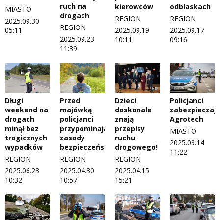
ruch na
kierowców
odblaskach
MIASTO
drogach
REGION
REGION
2025.09.30
REGION
05:11
2025.09.19
2025.09.17
2025.09.23
10:11
09:16
11:39
Długi
Przed
Dzieci
Policjanci
weekend na
majówką
doskonale
zabezpieczają
drogach
policjanci
znają
Agrotech
minął bez
przypominają
przepisy
MIASTO
tragicznych
zasady
ruchu
2025.03.14
wypadków
bezpieczeństwa
drogowego!
11:22
REGION
REGION
REGION
2025.06.23
2025.04.30
2025.04.15
10:32
10:57
15:21