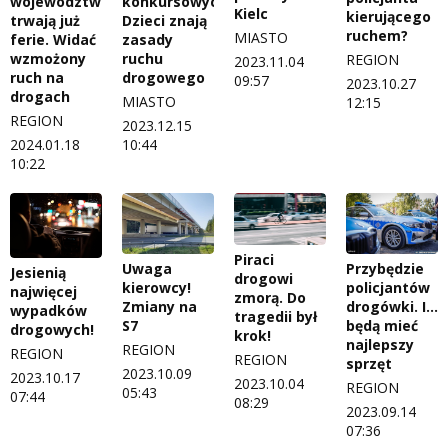
województwach
konkursowych.
Kielc
kierującego
trwają już
Dzieci znają
ruchem?
MIASTO
ferie. Widać
zasady
wzmożony
ruchu
REGION
2023.11.04
ruch na
drogowego
09:57
2023.10.27
drogach
MIASTO
12:15
REGION
2023.12.15
2024.01.18
10:44
10:22
Piraci
Uwaga
Przybędzie
Jesienią
drogowi
kierowcy!
policjantów
najwięcej
zmorą. Do
Zmiany na
drogówki. I…
wypadków
tragedii był
S7
będą mieć
drogowych!
krok!
najlepszy
REGION
REGION
REGION
sprzęt
2023.10.09
2023.10.17
2023.10.04
REGION
05:43
07:44
08:29
2023.09.14
07:36