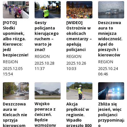
[FOTO]
Gesty
[WIDEO]
Deszczowa
Słodki
policjanta
Ostrożnie w
aura to
upominek,
kierującego
okolicach
mniejsza
albo rózga.
ruchem –
cmentarzy –
widoczność.
Kierowco:
warto je
apelują
Apel do
jedź
znać!
policjanci
pieszych i
bezpiecznie!
kierowców
REGION
REGION
REGION
REGION
2025.10.28
2025.10.26
2025.12.05
11:37
10:03
2025.10.24
15:54
06:46
Wojsko
Deszczowa
Akcja
Zbliża się
powraca z
aura w
prędkość w
jesień, więc
ćwiczeń.
Kielcach nie
regionie.
policjanci
Będzie
sprzyja
Wpadło
przypominają
wzmożony
kierowcom
przeszło 800
o