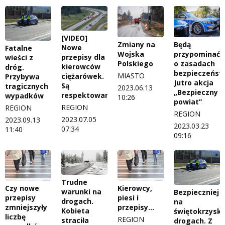
[VIDEO]
Zmiany na
Będą
Nowe
Fatalne
Wojska
przypominać
przepisy dla
wieści z
Polskiego
o zasadach
kierowców
dróg.
bezpieczeńst
MIASTO
ciężarówek.
Przybywa
Jutro akcja
Są
tragicznych
2023.06.13
„Bezpieczny
respektowane?
wypadków
10:26
powiat”
REGION
REGION
REGION
2023.07.05
2023.09.13
2023.03.23
07:34
11:40
09:16
Trudne
Czy nowe
Kierowcy,
warunki na
Bezpieczniej
przepisy
piesi i
drogach.
na
zmniejszyły
przepisy…
Kobieta
świętokrzyski
liczbę
REGION
straciła
drogach. Z