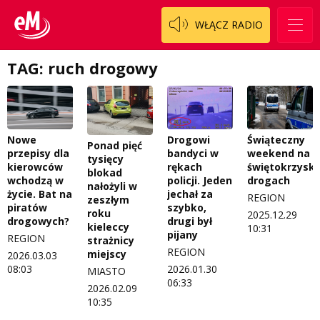
WŁĄCZ RADIO
TAG: ruch drogowy
Nowe
Drogowi
Świąteczny
Ponad pięć
przepisy dla
bandyci w
weekend na
tysięcy
kierowców
rękach
świętokrzyski
blokad
wchodzą w
policji. Jeden
drogach
nałożyli w
życie. Bat na
jechał za
REGION
zeszłym
piratów
szybko,
roku
2025.12.29
drogowych?
drugi był
kieleccy
10:31
pijany
REGION
strażnicy
REGION
miejscy
2026.03.03
08:03
2026.01.30
MIASTO
06:33
2026.02.09
10:35