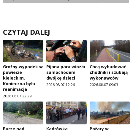
CZYTAJ DALEJ
Groźny wypadek w
Pijana para wiozła
Chcą wybudować
powiecie
samochodem
chodniki i szukają
kieleckim.
dwójkę dzieci
wykonawców
Konieczna była
2026.08.07 12:26
2026.08.07 09:03
reanimacja
2026.08.07 22:29
Burze nad
Kadrówka
Pożary w