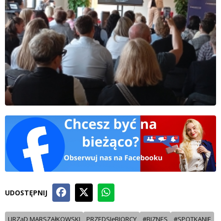
UDOSTĘPNIJ
URZąD MARSZAłKOWSKI
PRZEDSIęBIORCY
#BIZNES
#SPOTKANIE