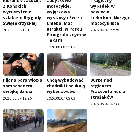
Kierunek Lasocin.
Zabytkowe
Tragiczny
Z Końskich
motocykle,
wypadek w
wyruszył rajd
wyjątkowe
powiecie
szlakiem Brygady
wystawy i Święto
kieleckim. Nie żyje
Świętokrzyskiej
Chleba. Moc
motocyklista
atrakcji w Parku
2026.08.08 13:15
2026.08.07 22:29
Etnograficznym w
Tokarni
2026.08.08 11:02
Pijana para wiozła
Chcą wybudować
Burze nad
samochodem
chodniki i szukają
regionem.
dwójkę dzieci
wykonawców
Pracowita noc u
strażaków
2026.08.07 12:26
2026.08.07 09:03
2026.08.07 07:33