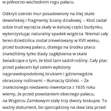
w północno-wschodnim rogu pałacu.
Odkryli szeroki mur posadowiony na litej skale
dewońskiej i fragmenty ściany działowej. – Ktoś zadał
sobie trud wycięcia skały w dalszej części budynku,
wykorzystując naturalny spadek wzgórza. Niemal cały
teren dziedzińca został zniwelowany w XVII wieku,
przed budową pałacu, dlatego na środku placu
znaleźliśmy tylko ślady zagłębienia w skale
świadczące o tym, że ktoś tam sadził rośliny. Cały plac
przed pałacem był zatem wyłożony
najprawdopodobniej brukiem i gdzieniegdzie
okraszony roślinami – tłumaczy Gliński. – Ze
znalezionego niedawno inwentarza z 1635 roku
wiemy, że przed powstaniem obecnego pałacu,
na Wzgórzu Zamkowym stały trzy dwory biskupie. To
ważny dokument, bo sporządzony na dwa lata przed