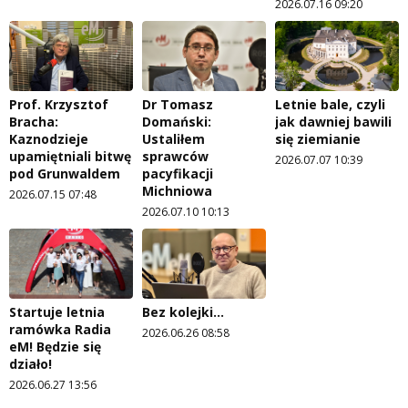
2026.07.16 09:20
Prof. Krzysztof
Dr Tomasz
Letnie bale, czyli
Bracha:
Domański:
jak dawniej bawili
Kaznodzieje
Ustaliłem
się ziemianie
upamiętniali bitwę
sprawców
2026.07.07 10:39
pod Grunwaldem
pacyfikacji
Michniowa
2026.07.15 07:48
2026.07.10 10:13
Startuje letnia
Bez kolejki...
ramówka Radia
2026.06.26 08:58
eM! Będzie się
działo!
2026.06.27 13:56