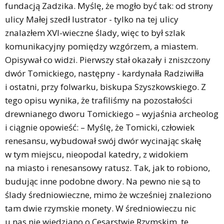
fundacją Zadzika. Myślę, że mogło być tak: od strony
ulicy Małej szedł lustrator - tylko na tej ulicy
znalazłem XVI-wieczne ślady, więc to był szlak
komunikacyjny pomiędzy wzgórzem, a miastem.
Opisywał co widzi. Pierwszy stał okazały i zniszczony
dwór Tomickiego, następny - kardynała Radziwiłła
i ostatni, przy folwarku, biskupa Szyszkowskiego. Z
tego opisu wynika, że trafiliśmy na pozostałości
drewnianego dworu Tomickiego – wyjaśnia archeolog
i ciągnie opowieść: – Myślę, że Tomicki, człowiek
renesansu, wybudował swój dwór wycinając skałę
w tym miejscu, nieopodal katedry, z widokiem
na miasto i renesansowy ratusz. Tak, jak to robiono,
budując inne podobne dwory. Na pewno nie są to
ślady średniowieczne, mimo że wcześniej znaleziono
tam dwie rzymskie monety. W średniowieczu nic
u nas nie wiedziano o Cesarstwie Rzymskim, te