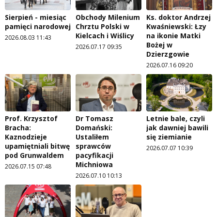
Sierpień - miesiąc
Obchody Milenium
Ks. doktor Andrzej
pamięci narodowej
Chrztu Polski w
Kwaśniewski: Łzy
Kielcach i Wiślicy
na ikonie Matki
2026.08.03 11:43
Bożej w
2026.07.17 09:35
Dzierzgowie
2026.07.16 09:20
Prof. Krzysztof
Dr Tomasz
Letnie bale, czyli
Bracha:
Domański:
jak dawniej bawili
Kaznodzieje
Ustaliłem
się ziemianie
upamiętniali bitwę
sprawców
2026.07.07 10:39
pod Grunwaldem
pacyfikacji
Michniowa
2026.07.15 07:48
2026.07.10 10:13