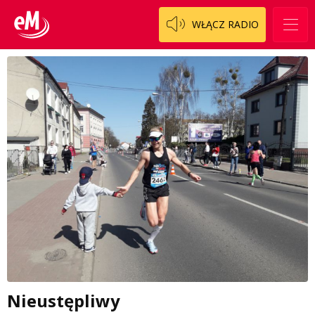
WŁĄCZ RADIO
Nieustępliwy