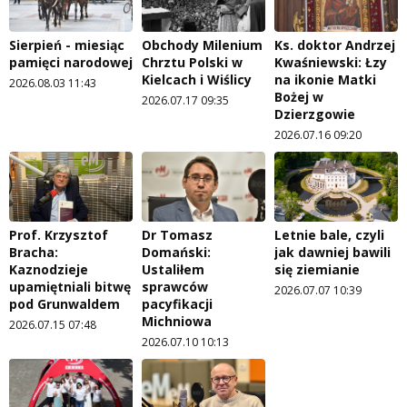
Sierpień - miesiąc
Obchody Milenium
Ks. doktor Andrzej
pamięci narodowej
Chrztu Polski w
Kwaśniewski: Łzy
Kielcach i Wiślicy
na ikonie Matki
2026.08.03 11:43
Bożej w
2026.07.17 09:35
Dzierzgowie
2026.07.16 09:20
Prof. Krzysztof
Dr Tomasz
Letnie bale, czyli
Bracha:
Domański:
jak dawniej bawili
Kaznodzieje
Ustaliłem
się ziemianie
upamiętniali bitwę
sprawców
2026.07.07 10:39
pod Grunwaldem
pacyfikacji
Michniowa
2026.07.15 07:48
2026.07.10 10:13