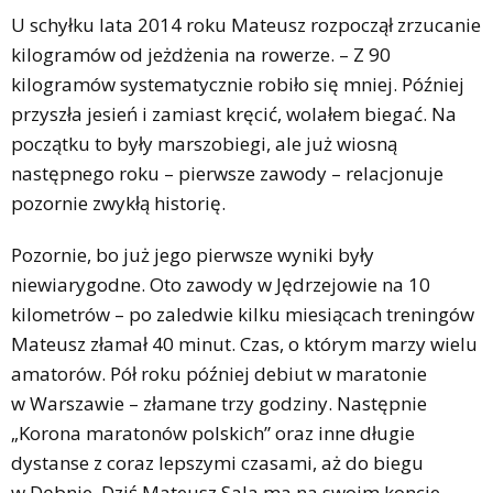
U schyłku lata 2014 roku Mateusz rozpoczął zrzucanie
kilogramów od jeżdżenia na rowerze. – Z 90
kilogramów systematycznie robiło się mniej. Później
przyszła jesień i zamiast kręcić, wolałem biegać. Na
początku to były marszobiegi, ale już wiosną
następnego roku – pierwsze zawody – relacjonuje
pozornie zwykłą historię.
Pozornie, bo już jego pierwsze wyniki były
niewiarygodne. Oto zawody w Jędrzejowie na 10
kilometrów – po zaledwie kilku miesiącach treningów
Mateusz złamał 40 minut. Czas, o którym marzy wielu
amatorów. Pół roku później debiut w maratonie
w Warszawie – złamane trzy godziny. Następnie
„Korona maratonów polskich” oraz inne długie
dystanse z coraz lepszymi czasami, aż do biegu
w Dębnie. Dziś Mateusz Sala ma na swoim koncie