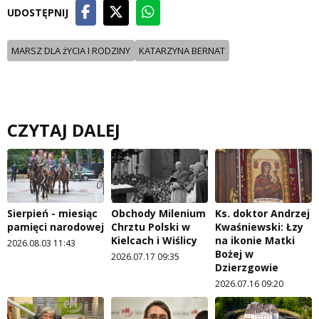
UDOSTĘPNIJ
MARSZ DLA żYCIA I RODZINY
KATARZYNA BERNAT
CZYTAJ DALEJ
Sierpień - miesiąc
Obchody Milenium
Ks. doktor Andrzej
pamięci narodowej
Chrztu Polski w
Kwaśniewski: Łzy
Kielcach i Wiślicy
na ikonie Matki
2026.08.03 11:43
Bożej w
2026.07.17 09:35
Dzierzgowie
2026.07.16 09:20