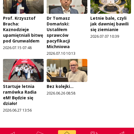
Prof. Krzysztof
Dr Tomasz
Letnie bale, czyli
Bracha:
Domański:
jak dawniej bawili
Kaznodzieje
Ustaliłem
się ziemianie
upamiętniali bitwę
sprawców
2026.07.07 10:39
pod Grunwaldem
pacyfikacji
Michniowa
2026.07.15 07:48
2026.07.10 10:13
Startuje letnia
Bez kolejki...
ramówka Radia
2026.06.26 08:58
eM! Będzie się
działo!
2026.06.27 13:56