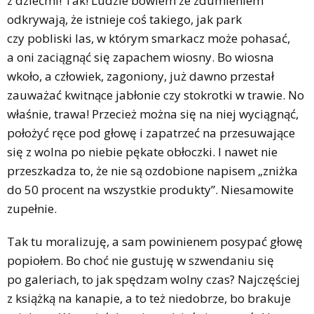
z dziećmi! Tak! Ludzie bowiem ze zdumieniem
odkrywają, że istnieje coś takiego, jak park
czy pobliski las, w którym smarkacz może pohasać,
a oni zaciągnąć się zapachem wiosny. Bo wiosna
wkoło, a człowiek, zagoniony, już dawno przestał
zauważać kwitnące jabłonie czy stokrotki w trawie. No
właśnie, trawa! Przecież można się na niej wyciągnąć,
położyć ręce pod głowę i zapatrzeć na przesuwające
się z wolna po niebie pękate obłoczki. I nawet nie
przeszkadza to, że nie są ozdobione napisem „zniżka
do 50 procent na wszystkie produkty”. Niesamowite
zupełnie.
Tak tu moralizuję, a sam powinienem posypać głowę
popiołem. Bo choć nie gustuję w szwendaniu się
po galeriach, to jak spędzam wolny czas? Najczęściej
z książką na kanapie, a to też niedobrze, bo brakuje