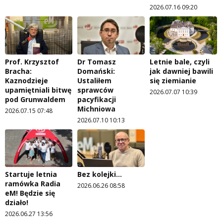
2026.07.16 09:20
Prof. Krzysztof
Dr Tomasz
Letnie bale, czyli
Bracha:
Domański:
jak dawniej bawili
Kaznodzieje
Ustaliłem
się ziemianie
upamiętniali bitwę
sprawców
2026.07.07 10:39
pod Grunwaldem
pacyfikacji
Michniowa
2026.07.15 07:48
2026.07.10 10:13
Startuje letnia
Bez kolejki...
ramówka Radia
2026.06.26 08:58
eM! Będzie się
działo!
2026.06.27 13:56