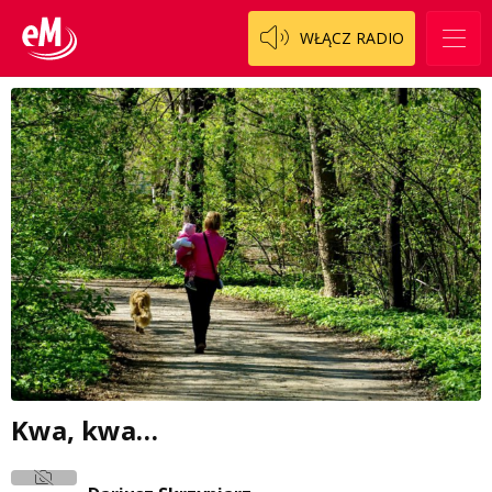
WŁĄCZ RADIO
Kwa, kwa…