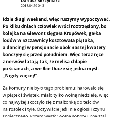
Dariusz Skrzyniarz
2018.04.29 04:31
Idzie długi weekend, więc ruszymy wypoczywać.
Po kilku dniach człowiek wróci roztrzęsiony, bo
kolejka na Giewont sięgała Krupówek, gałka
lodów w Szczawnicy kosztowała piątaka,
a dancingi w pensjonacie obok naszej kwatery
kończyły się przed południem. Więc teraz ręce
z nerwów latają tak, że melisa chlapie
po ścianach, a we łbie tłucze się jedna myśl:
„Nigdy więcej!”.
Za komuny nie było tego problemu: harowało się
w piątek i świątek, miało tylko wolną niedzielę, więc
co najwyżej skoczyło się z małżonką do teściów
na rosołek i tyle. Oczywiście jeśli nie ogłosili czynu
społecznego. Potem weszły wolne soboty i powstał