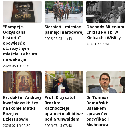
"Pompeje.
Sierpień - miesiąc
Obchody Milenium
Odzyskana
pamięci narodowej
Chrztu Polski w
historia" -
Kielcach i Wiślicy
2026.08.03 11:43
opowieść o
2026.07.17 09:35
starożytnym
mieście. Lektura
na wakacje
2026.08.10 09:39
Ks. doktor Andrzej
Prof. Krzysztof
Dr Tomasz
Kwaśniewski: Łzy
Bracha:
Domański:
na ikonie Matki
Kaznodzieje
Ustaliłem
Bożej w
upamiętniali bitwę
sprawców
Dzierzgowie
pod Grunwaldem
pacyfikacji
Michniowa
2026.07.16 09:20
2026.07.15 07:48