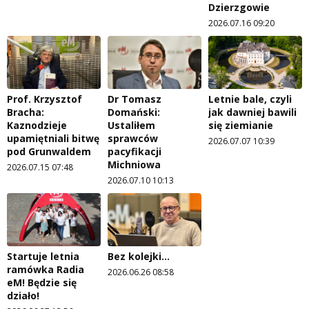
Dzierzgowie
2026.07.16 09:20
Prof. Krzysztof
Dr Tomasz
Letnie bale, czyli
Bracha:
Domański:
jak dawniej bawili
Kaznodzieje
Ustaliłem
się ziemianie
upamiętniali bitwę
sprawców
2026.07.07 10:39
pod Grunwaldem
pacyfikacji
Michniowa
2026.07.15 07:48
2026.07.10 10:13
Startuje letnia
Bez kolejki...
ramówka Radia
2026.06.26 08:58
eM! Będzie się
działo!