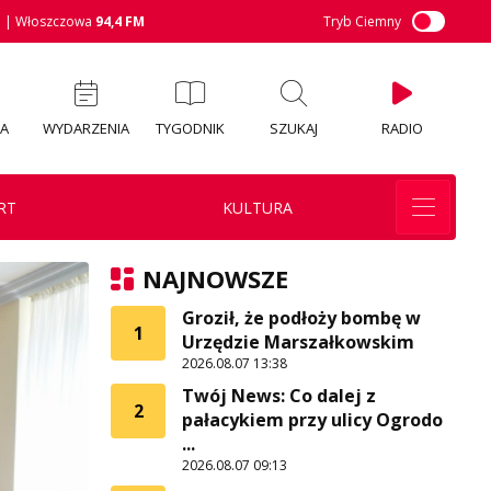
M
| Włoszczowa
94,4 FM
Tryb Ciemny
IA
WYDARZENIA
TYGODNIK
SZUKAJ
RADIO
RT
KULTURA
NAJNOWSZE
Groził, że podłoży bombę w
1
Urzędzie Marszałkowskim
2026.08.07 13:38
Twój News: Co dalej z
2
pałacykiem przy ulicy Ogrodo
...
2026.08.07 09:13