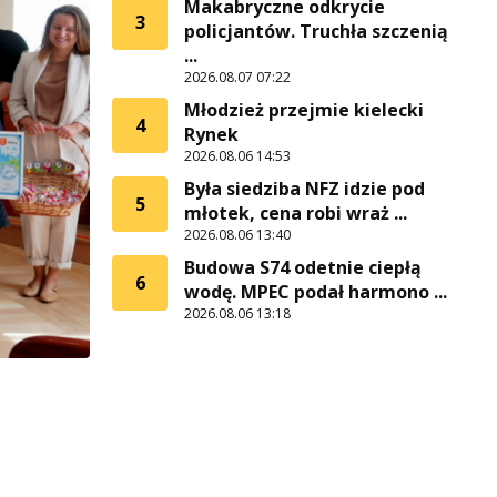
Makabryczne odkrycie
3
policjantów. Truchła szczenią
...
2026.08.07 07:22
Młodzież przejmie kielecki
4
Rynek
2026.08.06 14:53
Była siedziba NFZ idzie pod
5
młotek, cena robi wraż ...
2026.08.06 13:40
Budowa S74 odetnie ciepłą
6
wodę. MPEC podał harmono ...
2026.08.06 13:18