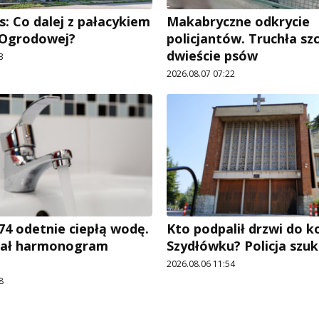
: Co dalej z pałacykiem
Makabryczne odkrycie
y Ogrodowej?
policjantów. Truchła szc
dwieście psów
3
2026.08.07 07:22
4 odetnie ciepłą wodę.
Kto podpalił drzwi do k
ał harmonogram
Szydłówku? Policja szu
2026.08.06 11:54
8