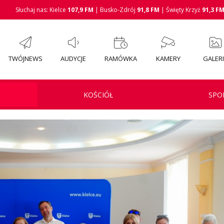
Słuchaj nas: Kielce
107,9 FM
| Busko-Zdrój
91,8 FM
| Święty Krzyż
91,3 F
TWÓJNEWS
AUDYCJE
RAMÓWKA
KAMERY
GALER
KOŚCIÓŁ
SPO