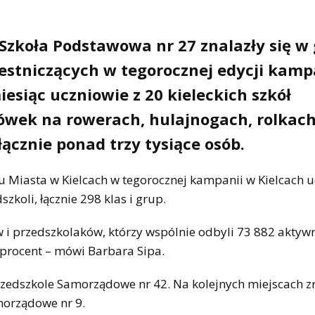
Szkoła Podstawowa nr 27 znalazły się w 
estniczących w tegorocznej edycji kamp
esiąc uczniowie z 20 kieleckich szkół
acówek na rowerach, hulajnogach, rolkac
łącznie ponad trzy tysiące osób.
u Miasta w Kielcach w tegorocznej kampanii w Kielcach u
zkoli, łącznie 298 klas i grup.
w i przedszkolaków, którzy wspólnie odbyli 73 882 aktyw
 procent – mówi Barbara Sipa.
rzedszkole Samorządowe nr 42. Na kolejnych miejscach zn
morządowe nr 9.