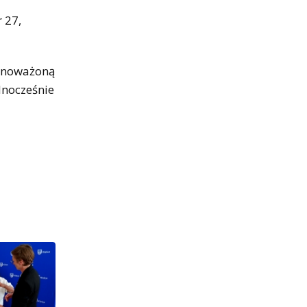
 27,
ównoważoną
ednocześnie