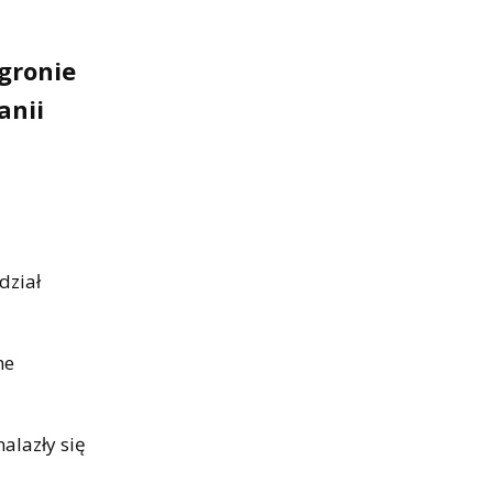
gronie
anii
h
dział
ne
alazły się