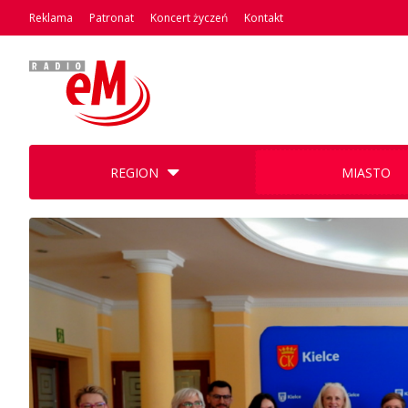
Reklama
Patronat
Koncert życzeń
Kontakt
REGION
MIASTO