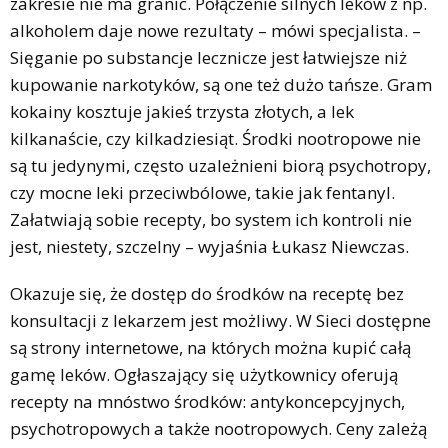
zakresie nie ma granic. Połączenie silnych leków z np.
alkoholem daje nowe rezultaty – mówi specjalista. –
Sięganie po substancje lecznicze jest łatwiejsze niż
kupowanie narkotyków, są one też dużo tańsze. Gram
kokainy kosztuje jakieś trzysta złotych, a lek
kilkanaście, czy kilkadziesiąt. Środki nootropowe nie
są tu jedynymi, często uzależnieni biorą psychotropy,
czy mocne leki przeciwbólowe, takie jak fentanyl.
Załatwiają sobie recepty, bo system ich kontroli nie
jest, niestety, szczelny – wyjaśnia Łukasz Niewczas.
Okazuje się, że dostęp do środków na receptę bez
konsultacji z lekarzem jest możliwy. W Sieci dostępne
są strony internetowe, na których można kupić całą
gamę leków. Ogłaszający się użytkownicy oferują
recepty na mnóstwo środków: antykoncepcyjnych,
psychotropowych a także nootropowych. Ceny zależą