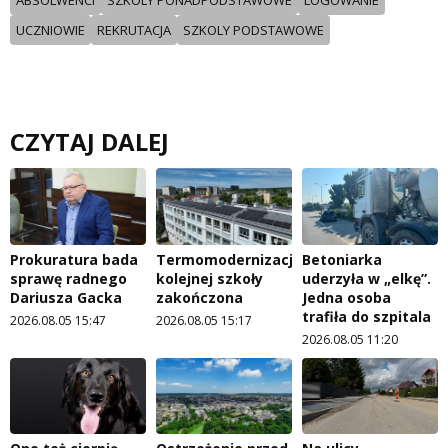
ABSOLWENCI
SZKOLY PONADPODSTAWOWE
LOGOWANIE
UCZNIOWIE
REKRUTACJA
SZKOLY PODSTAWOWE
CZYTAJ DALEJ
Prokuratura bada
Termomodernizacja
Betoniarka
sprawę radnego
kolejnej szkoły
uderzyła w „elkę”.
Dariusza Gacka
zakończona
Jedna osoba
trafiła do szpitala
2026.08.05 15:47
2026.08.05 15:17
2026.08.05 11:20