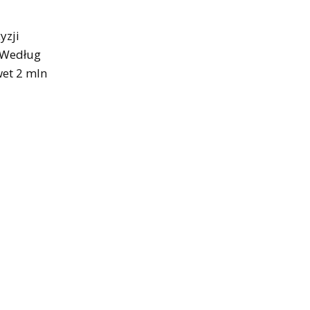
yzji
. Według
et 2 mln