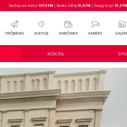
Słuchaj nas: Kielce
107,9 FM
| Busko-Zdrój
91,8 FM
| Święty Krzyż
91,3 F
TWÓJNEWS
AUDYCJE
RAMÓWKA
KAMERY
GALER
KOŚCIÓŁ
SPO