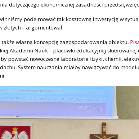
tania dotyczącego ekonomicznej zasadności przedsięwzięc
powinniśmy podejmować tak kosztowną inwestycję w sytuac
w złotych – argumentował.
i także własną koncepcję zagospodarowania obiektu.
Pis
kiej Akademii Nauk – placówki edukacyjnej skierowanej 
by powstać nowoczesne laboratoria fizyki, chemii, elektr
na dachu. System nauczania miałby nawiązywać do model
mi.