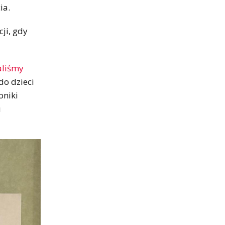
ia.
ji, gdy
aliśmy
do dzieci
oniki
u