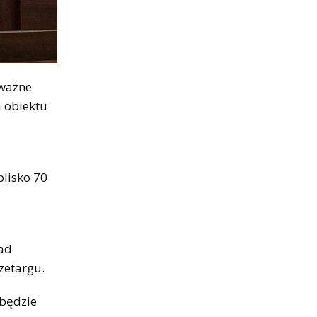
oważne
a obiektu
blisko 70
ad
zetargu.
 będzie