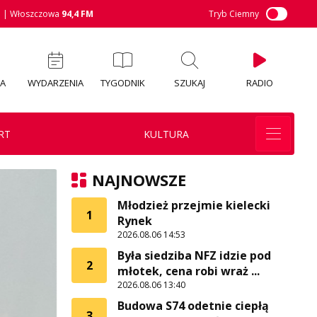
M
| Włoszczowa
94,4 FM
Tryb Ciemny
IA
WYDARZENIA
TYGODNIK
SZUKAJ
RADIO
RT
KULTURA
NAJNOWSZE
Młodzież przejmie kielecki
1
Rynek
2026.08.06 14:53
Była siedziba NFZ idzie pod
2
młotek, cena robi wraż ...
2026.08.06 13:40
Budowa S74 odetnie ciepłą
3