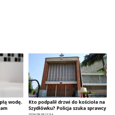
płą wodę.
Kto podpalił drzwi do kościoła na
ram
Szydłówku? Policja szuka sprawcy
2026.08.06 11:54