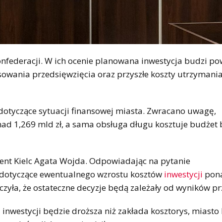
Konfederacji. W ich ocenie planowana inwestycja budzi p
sowania przedsięwzięcia oraz przyszłe koszty utrzymani
dotyczące sytuacji finansowej miasta. Zwracano uwagę,
nad 1,269 mld zł, a sama obsługa długu kosztuje budżet 
dent Kielc Agata Wojda. Odpowiadając na pytanie
 dotyczące ewentualnego wzrostu kosztów
inwestycji
pon
zyła, że ostateczne decyzje będą zależały od wyników pr
ja inwestycji będzie droższa niż zakłada kosztorys, miasto