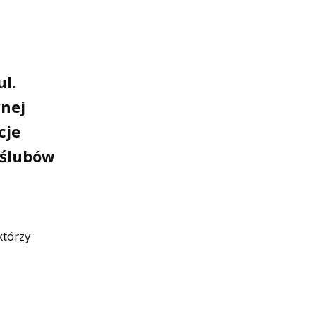
ul.
wnej
cje
 ślubów
którzy