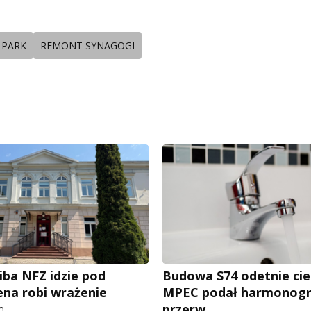
 PARK
REMONT SYNAGOGI
iba NFZ idzie pod
Budowa S74 odetnie cie
ena robi wrażenie
MPEC podał harmonog
przerw
0