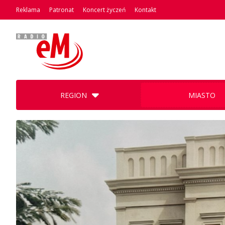
Reklama
Patronat
Koncert życzeń
Kontakt
REGION
MIASTO