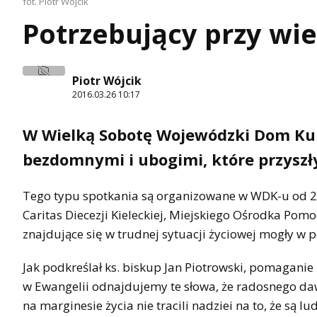
fot. Piotr Wójcik
Potrzebujący przy wi
Piotr Wójcik
2016.03.26 10:17
W Wielką Sobotę Wojewódzki Dom Kul
bezdomnymi i ubogimi, które przyszł
Tego typu spotkania są organizowane w WDK-u od 201
Caritas Diecezji Kieleckiej, Miejskiego Ośrodka Pomoc
znajdujące się w trudnej sytuacji życiowej mogły w 
Jak podkreślał ks. biskup Jan Piotrowski, pomaganie 
w Ewangelii odnajdujemy te słowa, że radosnego dawc
na marginesie życia nie tracili nadziei na to, że są l