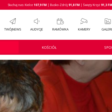
Słuchaj nas: Kielce
107,9 FM
| Busko-Zdrój
91,8 FM
| Święty Krzyż
91,3 F
TWÓJNEWS
AUDYCJE
RAMÓWKA
KAMERY
GALER
KOŚCIÓŁ
SPO