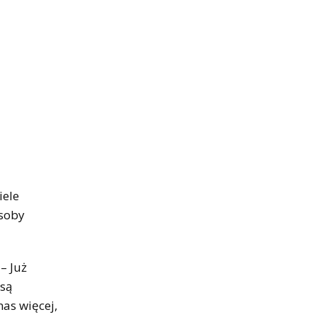
iele
osoby
– Już
 są
nas więcej,