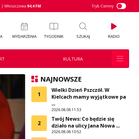
M
| Włoszczowa
94,4 FM
Tryb Ciemny
IA
WYDARZENIA
TYGODNIK
SZUKAJ
RADIO
RT
KULTURA
NAJNOWSZE
Wielki Dzień Pszczół. W
1
Kielcach mamy wyjątkowe pa
...
2026.08.08 11:53
Twój News: Co będzie się
2
działo na ulicy Jana Nowa ...
2026.08.08 10:52