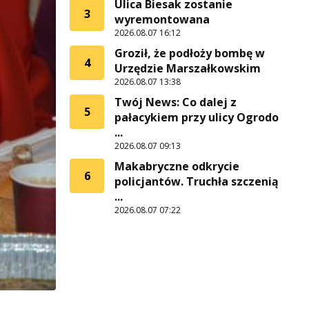
Ulica Biesak zostanie
3
wyremontowana
2026.08.07 16:12
Groził, że podłoży bombę w
4
Urzędzie Marszałkowskim
2026.08.07 13:38
Twój News: Co dalej z
5
pałacykiem przy ulicy Ogrodo
...
2026.08.07 09:13
Makabryczne odkrycie
6
policjantów. Truchła szczenią
...
2026.08.07 07:22