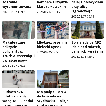
zostanie
bombę w Urzędzie
dalej z pałacykiem
wyremontowana
Marszałkowskim
przy ulicy
Ogrodowej?
2026.08.07 16:12
2026.08.07 13:38
2026.08.07 09:13
Makabryczne
Młodzież przejmie
Była siedziba NFZ
odkrycie
kielecki Rynek
idzie pod młotek,
policjantów.
cena robi wrażenie
2026.08.06 14:53
Truchła szczeniąt i
2026.08.06 13:40
dwieście psów
2026.08.07 07:22
Budowa S74
Kto podpalił drzwi
odetnie ciepłą
do kościoła na
wodę. MPEC podał
Szydłówku? Policja
harmonogram
szuka sprawcy