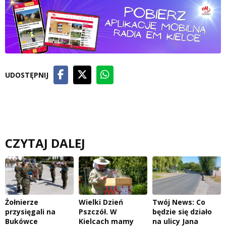
UDOSTĘPNIJ
CZYTAJ DALEJ
Żołnierze
Wielki Dzień
Twój News: Co
przysięgali na
Pszczół. W
będzie się działo
Bukówce
Kielcach mamy
na ulicy Jana