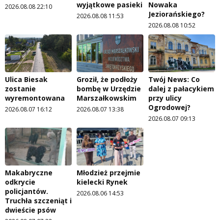
wyjątkowe pasieki
Nowaka
2026.08.08 22:10
Jeziorańskiego?
2026.08.08 11:53
2026.08.08 10:52
Ulica Biesak
Groził, że podłoży
Twój News: Co
zostanie
bombę w Urzędzie
dalej z pałacykiem
wyremontowana
Marszałkowskim
przy ulicy
Ogrodowej?
2026.08.07 16:12
2026.08.07 13:38
2026.08.07 09:13
Makabryczne
Młodzież przejmie
odkrycie
kielecki Rynek
policjantów.
2026.08.06 14:53
Truchła szczeniąt i
dwieście psów