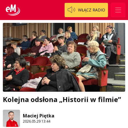
WŁĄCZ RADIO
Kolejna odsłona „Historii w filmie”
Maciej Piętka
2026.05.29 13:44