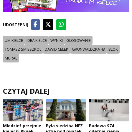
UDOSTĘPNIJ
UM KIELCE
IDEA KIELCE
WYNIKI
GLOSOWANIE
TOMASZ SMIESZKOL
DAWID CELEK
GRUNWALDZKA 43
BLOK
MURAL
CZYTAJ DALEJ
Młodzież przejmie
Była siedziba NFZ
Budowa S74
kielecki Rynek
idzie pod młotek,
odetnie ciepłą