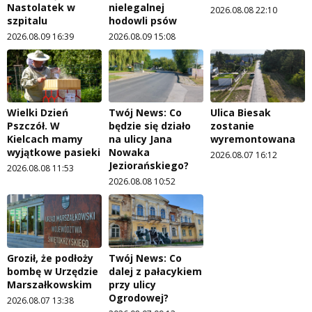
Nastolatek w
nielegalnej
2026.08.08 22:10
szpitalu
hodowli psów
2026.08.09 16:39
2026.08.09 15:08
Wielki Dzień
Twój News: Co
Ulica Biesak
Pszczół. W
będzie się działo
zostanie
Kielcach mamy
na ulicy Jana
wyremontowana
wyjątkowe pasieki
Nowaka
2026.08.07 16:12
Jeziorańskiego?
2026.08.08 11:53
2026.08.08 10:52
Groził, że podłoży
Twój News: Co
bombę w Urzędzie
dalej z pałacykiem
Marszałkowskim
przy ulicy
Ogrodowej?
2026.08.07 13:38