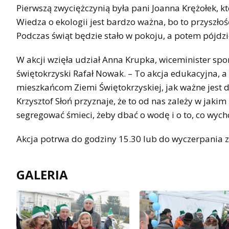
Pierwszą zwyciężczynią była pani Joanna Krężołek, k
Wiedza o ekologii jest bardzo ważna, bo to przyszło
Podczas świąt będzie stało w pokoju, a potem pójdzie
W akcji wzięła udział Anna Krupka, wiceminister spo
świętokrzyski Rafał Nowak. – To akcja edukacyjna, a 
mieszkańcom Ziemi Świętokrzyskiej, jak ważne jest d
Krzysztof Słoń przyznaje, że to od nas zależy w jak
segregować śmieci, żeby dbać o wodę i o to, co wyc
Akcja potrwa do godziny 15.30 lub do wyczerpania 
GALERIA