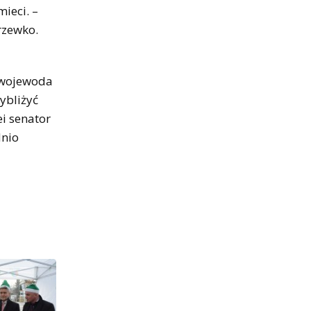
ieci. –
rzewko.
cewojewoda
zybliżyć
i senator
dnio