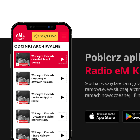
Pobierz apl
Radio eM K
Słuchaj wszędzie tam gdz
ramówkę, wysłuchaj archi
ramach nowoczesnej i funkc