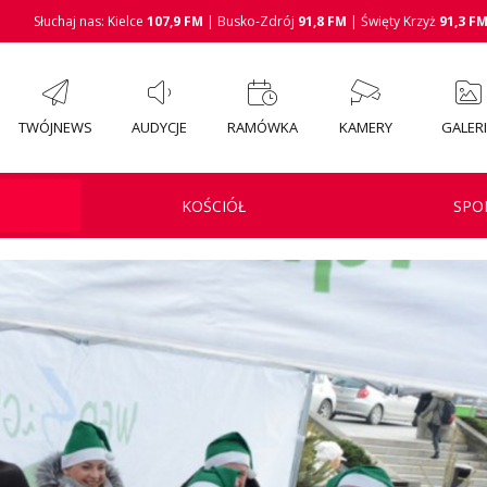
Słuchaj nas: Kielce
107,9 FM
| Busko-Zdrój
91,8 FM
| Święty Krzyż
91,3 F
TWÓJNEWS
AUDYCJE
RAMÓWKA
KAMERY
GALER
KOŚCIÓŁ
SPO