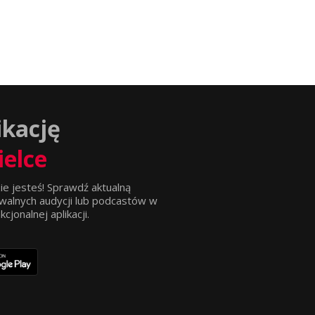
ikację
ielce
ie jesteś! Sprawdź aktualną
walnych audycji lub podcastów w
jonalnej aplikacji.