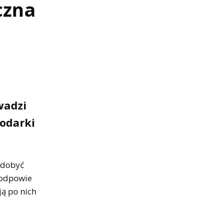
czna
wadzi
odarki
zdobyć
 odpowie
ją po nich