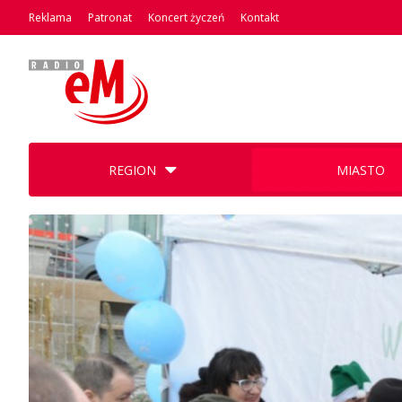
Reklama
Patronat
Koncert życzeń
Kontakt
REGION
MIASTO