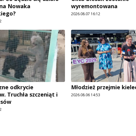
Jana Nowaka
wyremontowana
kiego?
2026.08.07 16:12
2
ne odkrycie
Młodzież przejmie kiele
w. Truchła szczeniąt i
2026.08.06 14:53
psów
2