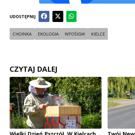
UDOSTĘPNIJ
CHOINKA
EKOLOGIA
WFOŚIGW
KIELCE
CZYTAJ DALEJ
Wielki Dzień Pszczół. W Kielcach
Twój News