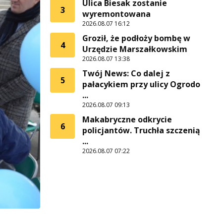
Ulica Biesak zostanie
3
wyremontowana
2026.08.07 16:12
Groził, że podłoży bombę w
4
Urzędzie Marszałkowskim
2026.08.07 13:38
Twój News: Co dalej z
5
pałacykiem przy ulicy Ogrodo
...
2026.08.07 09:13
Makabryczne odkrycie
6
policjantów. Truchła szczenią
...
2026.08.07 07:22