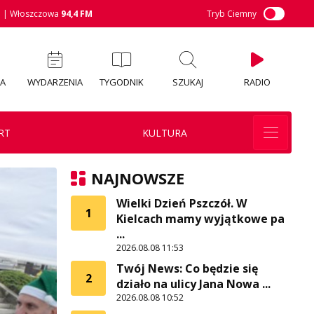
M
| Włoszczowa
94,4 FM
Tryb Ciemny
IA
WYDARZENIA
TYGODNIK
SZUKAJ
RADIO
RT
KULTURA
NAJNOWSZE
Wielki Dzień Pszczół. W
1
Kielcach mamy wyjątkowe pa
...
2026.08.08 11:53
Twój News: Co będzie się
2
działo na ulicy Jana Nowa ...
2026.08.08 10:52