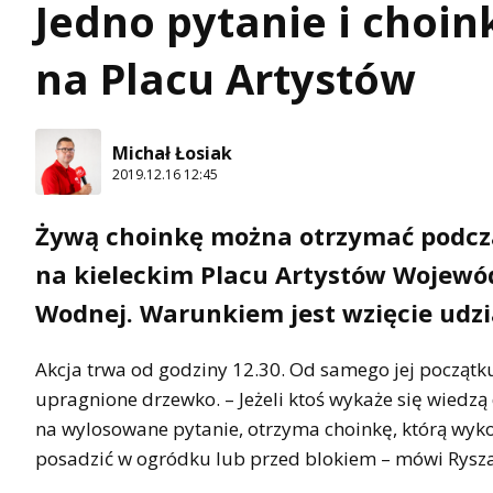
Jedno pytanie i choin
na Placu Artystów
Michał Łosiak
2019.12.16 12:45
Żywą choinkę można otrzymać podczas
na kieleckim Placu Artystów Wojewó
Wodnej. Warunkiem jest wzięcie udzi
Akcja trwa od godziny 12.30. Od samego jej początk
upragnione drzewko. – Jeżeli ktoś wykaże się wiedzą
na wylosowane pytanie, otrzyma choinkę, którą wykorz
posadzić w ogródku lub przed blokiem – mówi Rysza