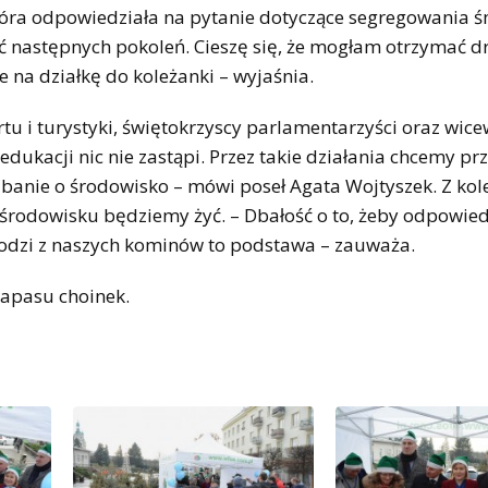
tóra odpowiedziała na pytanie dotyczące segregowania śm
ść następnych pokoleń. Cieszę się, że mogłam otrzymać d
 na działkę do koleżanki – wyjaśnia.
rtu i turystyki, świętokrzyscy parlamentarzyści oraz wi
edukacji nic nie zastąpi. Przez takie działania chcemy pr
banie o środowisko – mówi poseł Agata Wojtyszek. Z kole
im środowisku będziemy żyć. – Dbałość o to, żeby odpowie
hodzi z naszych kominów to podstawa – zauważa.
zapasu choinek.