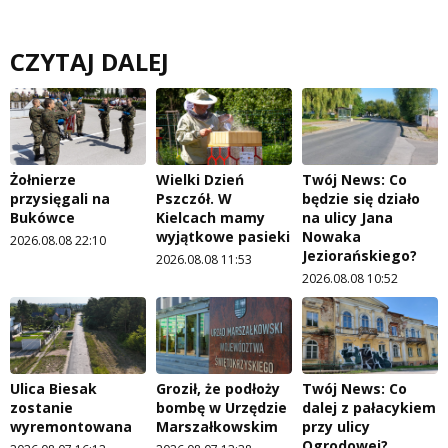
CZYTAJ DALEJ
Żołnierze
Wielki Dzień
Twój News: Co
przysięgali na
Pszczół. W
będzie się działo
Bukówce
Kielcach mamy
na ulicy Jana
wyjątkowe pasieki
Nowaka
2026.08.08 22:10
Jeziorańskiego?
2026.08.08 11:53
2026.08.08 10:52
Ulica Biesak
Groził, że podłoży
Twój News: Co
zostanie
bombę w Urzędzie
dalej z pałacykiem
wyremontowana
Marszałkowskim
przy ulicy
Ogrodowej?