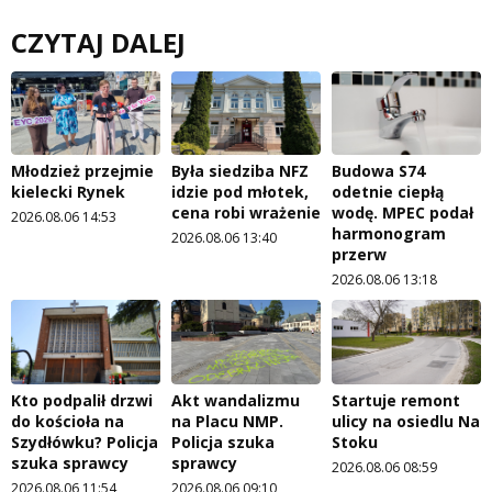
CZYTAJ DALEJ
Młodzież przejmie
Była siedziba NFZ
Budowa S74
kielecki Rynek
idzie pod młotek,
odetnie ciepłą
cena robi wrażenie
wodę. MPEC podał
2026.08.06 14:53
harmonogram
2026.08.06 13:40
przerw
2026.08.06 13:18
Kto podpalił drzwi
Akt wandalizmu
Startuje remont
do kościoła na
na Placu NMP.
ulicy na osiedlu Na
Szydłówku? Policja
Policja szuka
Stoku
szuka sprawcy
sprawcy
2026.08.06 08:59
2026.08.06 11:54
2026.08.06 09:10